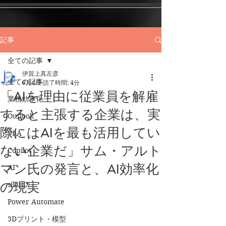
記事
全ての記事
伊賀上真左彦
全ての記事
6月4日
読了時間: 4分
「AIを理由に従業員を解雇
業務効率化
すると主張する企業は、実
Outlook
際にはAIを最も活用してい
VBA
ない企業だ」サム・アルト
Copilot
マン氏の発言と、AI効率化
AI
の現実
sikuliX
Power Automate
3Dプリント・模型