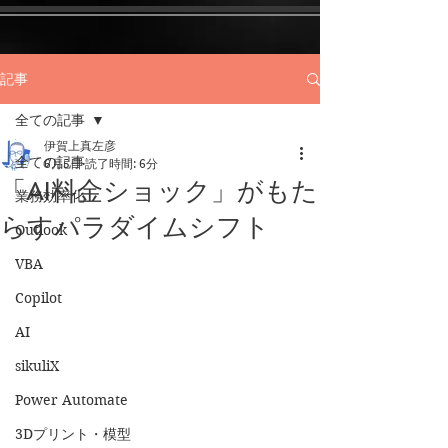
記事
全ての記事
伊賀上真左彦
全ての記事
6月5日
読了時間: 6分
「AI料金ショック」がもた
業務効率化
らすパラダイムシフト
Outlook
VBA
Copilot
AI
sikuliX
Power Automate
3Dプリント・模型