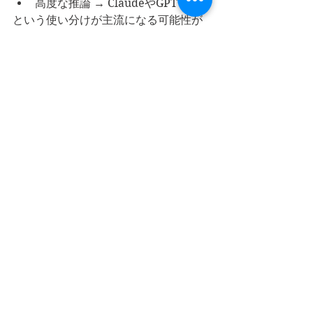
高度な推論 → ClaudeやGPT
という使い分けが主流になる可能性が
あります。
GPU投資は必要ですが、ランニングコ
ストを固定費化できるメリットは非常
に大きいでしょう。
5. これから起こる3つ
の変化
成果課金モデルへの移行
今後は「1アカウント月額○円」ではな
く、
「AIが何件の業務を完了したか」
で課金する成果連動型モデルが増える
可能性があります。