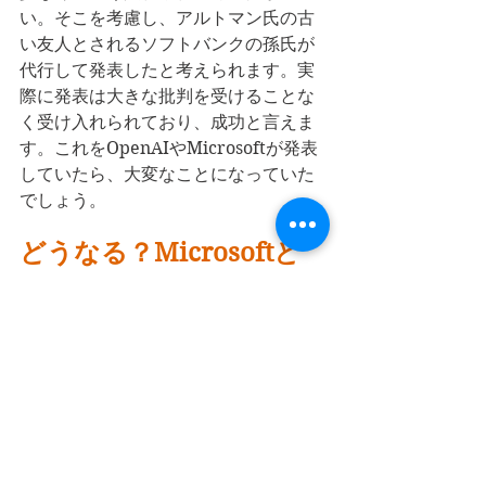
い。そこを考慮し、アルトマン氏の古
い友人とされるソフトバンクの孫氏が
代行して発表したと考えられます。実
際に発表は大きな批判を受けることな
く受け入れられており、成功と言えま
す。これをOpenAIやMicrosoftが発表
していたら、大変なことになっていた
でしょう。
どうなる？Microsoftと
OpenAI
2社の今後の関係ですか、ビジョンを共
有できていない以上、これ以上の関係
継続は困難でしょう。Softbankはビジ
ョンを共有していますが、AGIやASIの
開発に必要な資金をMicrosoftに代わっ
て提供する能力があるかは微妙です。
次世代のAI用データセンターは15兆円