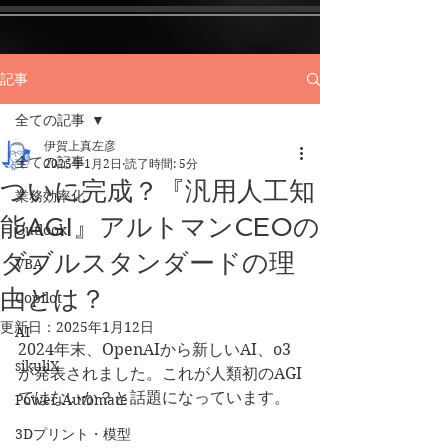
記事
全ての記事
伊賀上真左彦
全ての記事
2025年1月2日
読了時間: 5分
ついに完成？『汎用人工知
業務効率化
能AGI』アルトマンCEOの
Outlook
ダブルスタンダードの理
VBA
由とは？
Copilot
更新日：
2025年1月12日
AI
2024年末、OpenAIから新しいAI、o3
sikuliX
が発表されました。これが人類初のAGI
ではないか？と話題になっています。
Power Automate
3Dプリント・模型