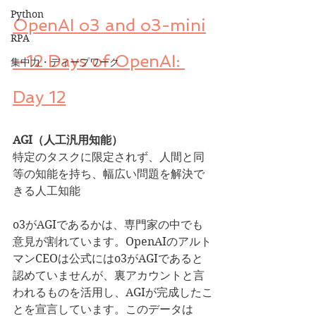
Python
OpenAI o3 and o3-mini
RPA
—12 Days of OpenAI: 
集中力・ディープワーク
Day 12
AGI（人工汎用知能）
特定のタスクに限定されず、人間と同
等の知能を持ち、幅広い問題を解決で
きる人工知能
o3がAGIであるかは、専門家の中でも
意見が割れています。OpenAIのアルト
マンCEOは公式にはo3がAGIであると
認めていませんが、裏アカウントと言
われるものを活用し、AGIが完成したこ
とを宣言しています。このデータは