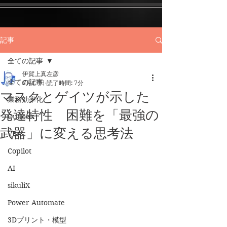
記事
全ての記事
伊賀上真左彦
全ての記事
6月17日
読了時間: 7分
マスクとゲイツが示した
業務効率化
発達特性 困難を「最強の
Outlook
武器」に変える思考法
VBA
Copilot
AI
sikuliX
Power Automate
3Dプリント・模型