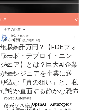
記事
全ての記事
伊賀上真左彦
全ての記事
5月21日
読了時間: 4分
年収５千万円？【FDEフォ
業務効率化
ワード・デプロイ・エン
Outlook
ジニア】とは？巨大AI企業
VBA
がエンジニアを企業に送
Copilot
り込む「真の狙い」と、私
AI
たちが直面する静かな恐怖
sikuliX
Power Automate
パランティア、OpenAI、Anthropicと
3Dプリント・模型