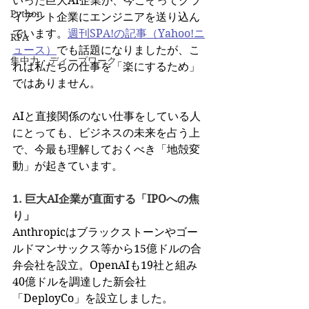
いった巨大AI企業が、今こぞってクラ
Python
イアント企業にエンジニアを送り込ん
でいます。
週刊SPA!の記事（Yahoo!ニ
RPA
ュース）
でも話題になりましたが、こ
集中力・ディープワーク
れは私たちの仕事を「楽にするため」
ではありません。
AIと直接関係のない仕事をしている人
にとっても、ビジネスの未来を占う上
で、今最も理解しておくべき「地殻変
動」が起きています。
1. 巨大AI企業が直面する「IPOへの焦
り」
Anthropicはブラックストーンやゴー
ルドマンサックス等から15億ドルの合
弁会社を設立。OpenAIも19社と組み
40億ドルを調達した新会社
「DeployCo」を設立しました。