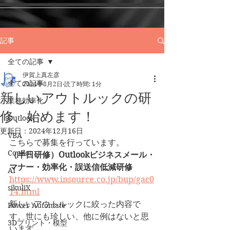
記事
全ての記事
伊賀上真左彦
全ての記事
2024年8月2日
読了時間: 1分
新しいアウトルックの研
業務効率化
修、始めます！
Outlook
更新日：
2024年12月16日
VBA
こちらで募集を行っています。
Copilot
（半日研修）Outlookビジネスメール・
マナー・効率化・誤送信低減研修
AI
https://www.insource.co.jp/bup/gac0
sikuliX
14.html
新しいアウトルックに絞った内容で
Power Automate
す。世にも珍しい、他に例はないと思
3Dプリント・模型
います。