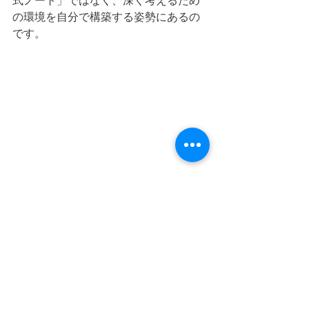
式ノート」ではなく、深く考えるため
の環境を自分で構築する姿勢にあるの
です。
#サムアルトマン
#OpenAI
#手帳術
#ノ
ート術
#ディープワーク
#集中力
#生産
性向上
#働き方
#AI時代
#フロー状態
業務効率化
AI
集中力・ディープワーク