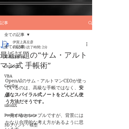
記事
全ての記事
伊賀上真左彦
全ての記事
3月26日
読了時間: 2分
最近話題の“サム・アルト
業務効率化
マン式 手帳術”
Outlook
VBA
OpenAIのサム・アルトマンCEOが使っ
Copilot
ているのは、高級な手帳ではなく、
安
価なスパイラル式ノートをどんどん使
AI
う方法だそうです。
sikuliX
Power Automate
一見するとシンプルですが、背景には
かなり合理的な考え方があるように思
3Dプリント・模型