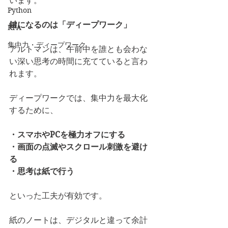
います。
Python
鍵になるのは「ディープワーク」
RPA
集中力・ディープワーク
アルトマンは、午前中を誰とも会わな
い深い思考の時間に充てていると言わ
れます。
ディープワークでは、集中力を最大化
するために、
・スマホやPCを極力オフにする
・画面の点滅やスクロール刺激を避け
る
・思考は紙で行う
といった工夫が有効です。
紙のノートは、デジタルと違って余計