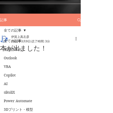
記事
全ての記事
伊賀上真左彦
全ての記事
2025年3月9日
読了時間: 3分
本が出ました！
業務効率化
Outlook
VBA
Copilot
AI
sikuliX
Power Automate
3Dプリント・模型