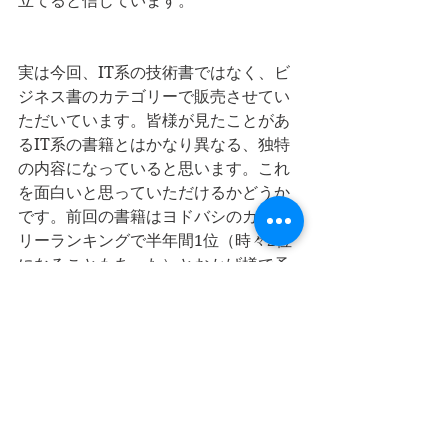
立てると信じています。
実は今回、IT系の技術書ではなく、ビ
ジネス書のカテゴリーで販売させてい
ただいています。皆様が見たことがあ
るIT系の書籍とはかなり異なる、独特
の内容になっていると思います。これ
を面白いと思っていただけるかどうか
です。前回の書籍はヨドバシのカテゴ
リーランキングで半年間1位（時々2位
になることもあった）とおかげ様で予
想外のヒットとなりました。今回はそ
の本の経験や、これまで行ってきた研
修で皆様から頂いたフィードバックを
踏まえ、より良い内容になるよう努力
しました。ぜひお手に取っていただけ
ればと思います。