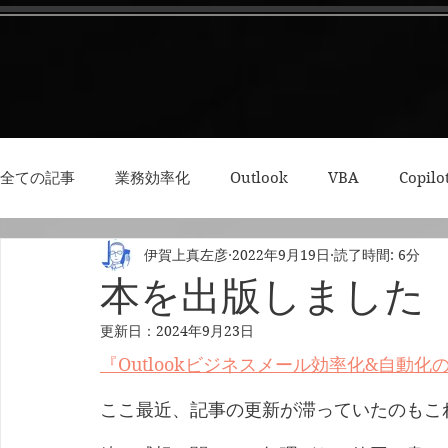
全ての記事
業務効率化
Outlook
VBA
Copilo
伊賀上真左彦
2022年9月19日
読了時間: 6分
3Dプリント・模型
Python
RPA
集中力・デ
本を出版しました
更新日：
2024年9月23日
『Outlookビジネスメール効率化&自動化
ここ最近、記事の更新が滞っていたのもこ