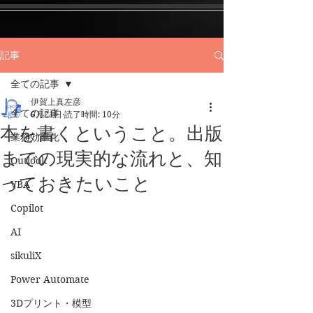
記事
全ての記事
伊賀上真左彦
全ての記事
6月21日
読了時間: 10分
本を書くということ。出版
業務効率化
までの現実的な流れと、知
Outlook
っておきたいこと
VBA
Copilot
AI
sikuliX
Power Automate
3Dプリント・模型