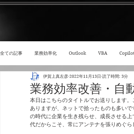
全ての記事
業務効率化
Outlook
VBA
Copilo
伊賀上真左彦
2022年11月13日
読了時間: 3分
3Dプリント・模型
Python
RPA
集中力・デ
業務効率改善・自動
本日はこちらのタイトルでお送りします。
ありますが、ネットで拾ったものも多いで
の時代に企業を生き残らせ、成長させる上
代だからこそ、常にアンテナを張りめぐら