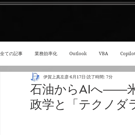
全ての記事
業務効率化
Outlook
VBA
Copilo
伊賀上真左彦
6月17日
読了時間: 7分
3Dプリント・模型
Python
RPA
集中力・デ
石油からAIへ――
政学と「テクノダ