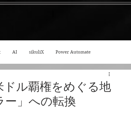
t
AI
sikuliX
Power Automate
ィープワーク
米ドル覇権をめぐる地
ラー」への転換