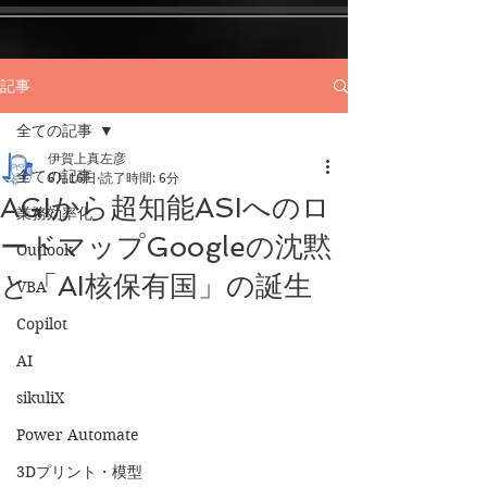
記事
全ての記事
伊賀上真左彦
全ての記事
6月16日
読了時間: 6分
AGIから超知能ASIへのロ
業務効率化
ードマップGoogleの沈黙
Outlook
と「AI核保有国」の誕生
VBA
Copilot
AI
sikuliX
Power Automate
3Dプリント・模型