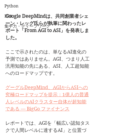
Python
Google DeepMindは、共同創業者シェ
RPA
ーン・レッグ氏らが執筆に関わったレ
集中力・ディープワーク
ポート「From AGI to ASI」を発表しま
した。
ここで示されたのは、単なるAI進化の
予測ではありません。AGI、つまり人工
汎用知能の先にある、ASI、人工超知能
へのロードマップです。
グーグルDeepMind、AGIからASIへの
究極ロードマップを提示：1億人の普通
人レベルのAIクラスター自体が超知能
である — BigGo ファイナンス
レポートでは、AGIを「幅広い認知タス
クで人間レベルに達するAI」と位置づ