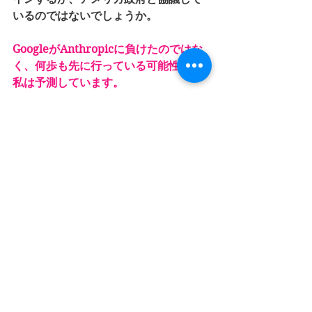
いるのではないでしょうか。
GoogleがAnthropicに負けたのではな
く、何歩も先に行っている可能性を、
私は予測しています。
Googleはグローバル企業
でいられるのか
AIが国家安全保障の中核に組み込まれ
ると、Googleのような巨大テック企業
の性質も変わります。
これまでGoogleは、世界中にサービス
を提供するグローバル企業でした。検
索、YouTube、Android、Gmail、ク
ラウド。国境を越えてユーザーを獲得
し、広告とデータを軸に巨大なビジネ