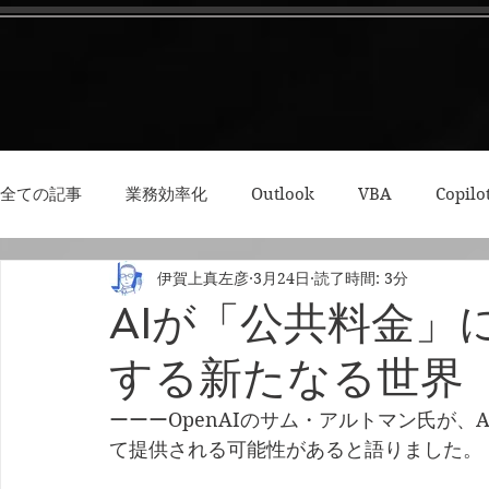
全ての記事
業務効率化
Outlook
VBA
Copilo
伊賀上真左彦
3月24日
読了時間: 3分
3Dプリント・模型
Python
RPA
集中力・デ
AIが「公共料金」
する新たなる世界
ーーーOpenAIのサム・アルトマン氏が
て提供される可能性があると語りました。