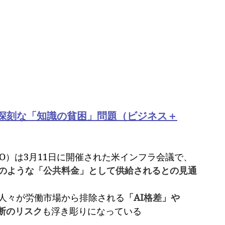
る深刻な「知識の貧困」問題（ビジネス＋
O）は3月11日に開催された米インフラ会議で、
道のような「公共料金」として供給されるとの見通
い人々が労働市場から排除される
「AI格差」や
断のリスク
も浮き彫りになっている