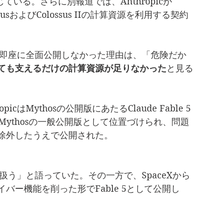
じている。さらに別報道では、Anthropicが
susおよびColossus IIの計算資源を利用する契約
hosを即座に全面公開しなかった理由は、「危険だか
ても支えるだけの計算資源が足りなかった
と見る
cはMythosの公開版にあたるClaude Fable 5
 5はMythosの一般公開版として位置づけられ、問題
除外したうえで公開された。
慎重に扱う」と語っていた。その一方で、SpaceXから
ー機能を削った形でFable 5として公開し