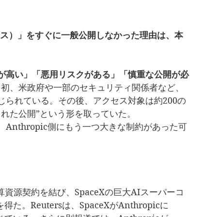
s（ミトス）」をすぐに一般公開しなかった理由は、本
が高い」「悪用リスクがある」「慎重な公開が必
は当初、米政府や一部のセキュリティ関係者など、
じられている。その後、アクセス対象は約200の
された公開”という形を取っていた。
nthropic側にもう一つ大きな制約があった可
模な計算資源契約を結び、SpaceXの巨大AIスーパーコ
。Reutersは、SpaceXがAnthropicに