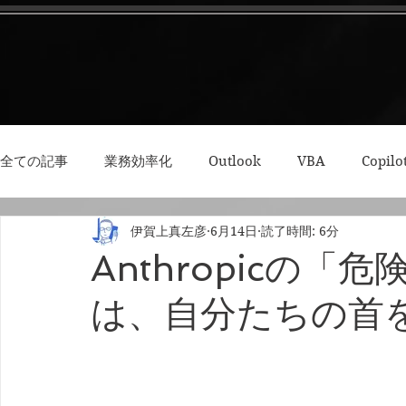
全ての記事
業務効率化
Outlook
VBA
Copilo
伊賀上真左彦
6月14日
読了時間: 6分
3Dプリント・模型
Python
RPA
集中力・デ
Anthropicの
は、自分たちの首