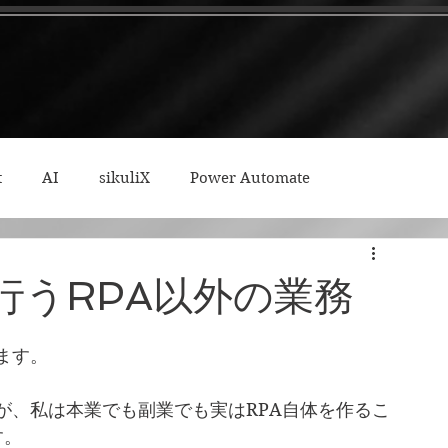
t
AI
sikuliX
Power Automate
ィープワーク
行うRPA以外の業務
ます。
すが、私は本業でも副業でも実はRPA自体を作るこ
す。