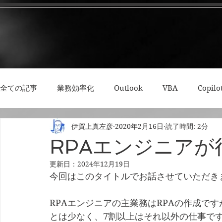
全ての記事
業務効率化
Outlook
VBA
Copilo
伊賀上真左彦
2020年2月16日
読了時間: 2分
3Dプリント・模型
Python
RPA
集中力・デ
RPAエンジニアが
更新日：
2024年12月19日
今回はこのタイトルでお話させていただき
RPAエンジニアの主業務はRPAの作成で
とは少なく、7割以上はそれ以外の仕事で