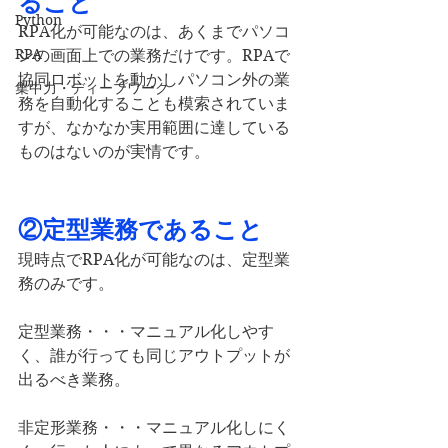
ること
Python
RPA化が可能なのは、あくまでパソコ
RPA
ンの画面上での業務だけです。RPAで
協同ロボットを動かしパソコン外の業
集中力・ディープワーク
務を自動化することも模索されていま
すが、なかなか実用範囲に達している
ものはないのが実情です。
②定型業務であること
現時点でRPA化が可能なのは、定型業
務のみです。
定型業務・・・マニュアル化しやす
く、誰が行っても同じアウトプットが
出るべき業務。
非定形業務・・・マニュアル化しにく