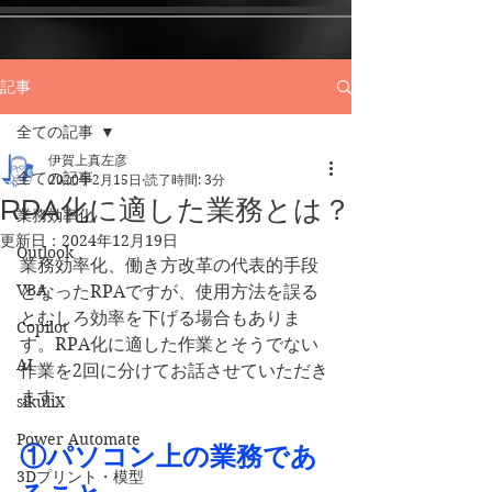
記事
全ての記事
伊賀上真左彦
全ての記事
2020年2月15日
読了時間: 3分
RPA化に適した業務とは？
業務効率化
更新日：
2024年12月19日
Outlook
業務効率化、働き方改革の代表的手段
VBA
となったRPAですが、使用方法を誤る
とむしろ効率を下げる場合もありま
Copilot
す。RPA化に適した作業とそうでない
AI
作業を2回に分けてお話させていただき
ます。
sikuliX
Power Automate
①パソコン上の業務であ
3Dプリント・模型