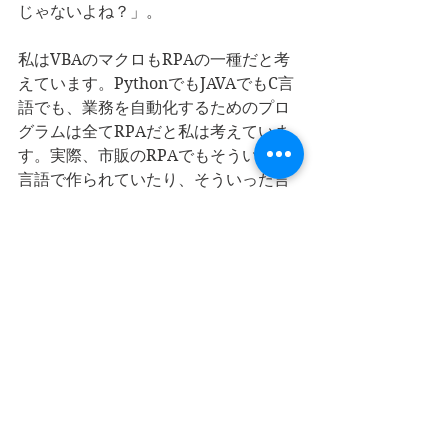
じゃないよね？」。
私はVBAのマクロもRPAの一種だと考
えています。PythonでもJAVAでもC言
語でも、業務を自動化するためのプロ
グラムは全てRPAだと私は考えていま
す。実際、市販のRPAでもそういった
言語で作られていたり、そういった言
語を部品としてRPA内で利用すること
もあります。
プログラミング言語で作っても、市販
のツールで作っても、RPAはRPAだと
私は考えます。
ブラウザ内で完結する業務もRPA化に
適しています。VBAによるIE制御は長
期的にメンテナンスなしで使えること
がありますし、Seleniumも存在しま