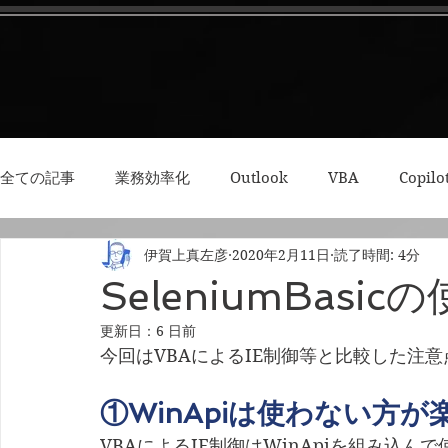
全ての記事
業務効率化
Outlook
VBA
Copilo
伊賀上真左彦
2020年2月11日
読了時間: 4分
3Dプリント・模型
Python
RPA
集中力・デ
SeleniumBas
更新日：
6 日前
今回はVBAによるIE制御等と比較した注
①WinApiは使わない方が
VBAによるIE制御はWinApiを組み込