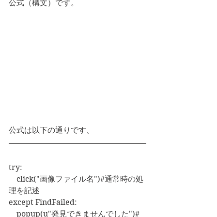
公式（構文）です。
公式は以下の通りです、
try:
    click("画像ファイル名")#通常時の処
理を記述
except FindFailed:
    popup(u"発見できませんでした")#