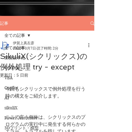
記事
全ての記事
伊賀上真左彦
全ての記事
2020年3月7日
読了時間: 2分
SikuliX(シクリックス)の
業務効率化
例外処理 try - except
Outlook
更新日：
5 日前
VBA
Copilot
今回もシクリックスで例外処理を行う
時の構文をご紹介します。
AI
sikuliX
ここで言う例外は、シクリックスのプ
Power Automate
ログラムの実行中に発生する何らかの
3Dプリント・模型
エラー、トラブルを指しています。