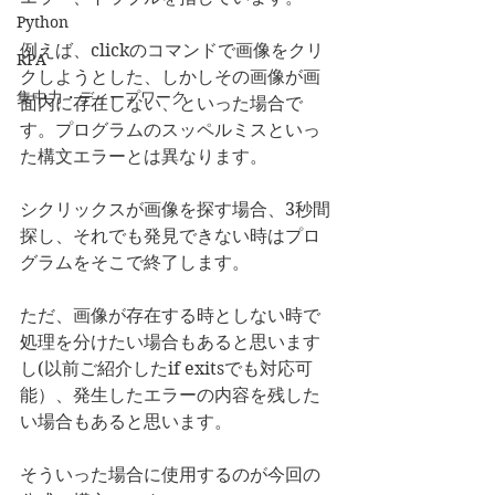
Python
例えば、clickのコマンドで画像をクリ
RPA
クしようとした、しかしその画像が画
集中力・ディープワーク
面内に存在しない、といった場合で
す。プログラムのスッペルミスといっ
た構文エラーとは異なります。
シクリックスが画像を探す場合、3秒間
探し、それでも発見できない時はプロ
グラムをそこで終了します。
ただ、画像が存在する時としない時で
処理を分けたい場合もあると思います
し(以前ご紹介したif exitsでも対応可
能）、発生したエラーの内容を残した
い場合もあると思います。
そういった場合に使用するのが今回の