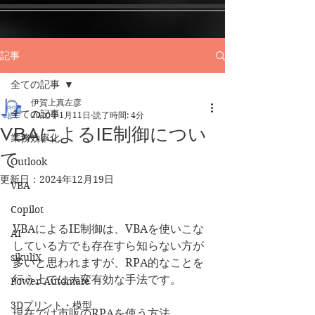
記事
全ての記事
伊賀上真左彦
全ての記事
2020年1月11日
読了時間: 4分
VBAによるIE制御につい
業務効率化
て
Outlook
更新日：
2024年12月19日
VBA
Copilot
VBAによるIE制御は、VBAを使いこな
AI
している方でも存在すら知らない方が
sikuliX
多いと思われますが、RPA的なことを
行う上では大変有効な手法です。
Power Automate
3Dプリント・模型
​現在では市販のRPAを使う方法、