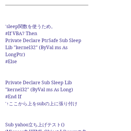
'sleep関数を使うため。
#If
 VBA7 Then
Private Declare PtrSafe Sub Sleep 
Lib "kernel32" (ByVal ms As 
LongPtr)
#Else
Private Declare Sub Sleep Lib 
"kernel32" (ByVal ms As Long)
#End
 If
'↑ここから上をsubの上に張り付け
Sub yahoo立ち上げテスト()