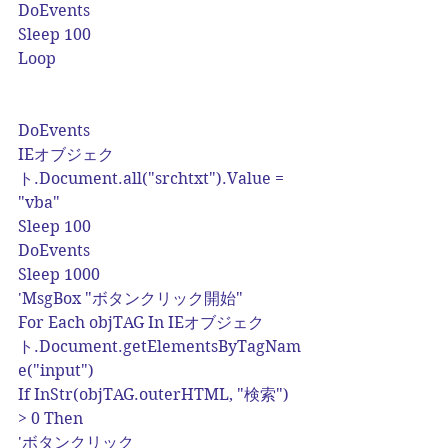
DoEvents
Sleep 100
Loop
DoEvents
IEオブジェク
ト.Document.all("srchtxt").Value = 
"vba"
Sleep 100
DoEvents
Sleep 1000
'MsgBox "ボタンクリック開始"
For Each objTAG In IEオブジェク
ト.Document.getElementsByTagNam
e("input")
If InStr(objTAG.outerHTML, "検索") 
> 0 Then
'ボタンクリック