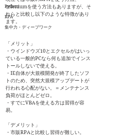
Python
seleniumを使う方法もありますが、そ
れらと比較し以下のような特徴があり
RPA
ます。
集中力・ディープワーク
「メリット」
・ウインドウズ10とエクセルがはいっ
ている一般的PCなら何も追加でインス
トールしないで使える。
・IE自体が大規模開発が終了したソフ
トのため、突然大規模アップデートが
行われる心配がない。＝メンテナンス
負荷がほとんどゼロ。
・すでにVBAを使える方は習得が容
易。
「デメリット」
・市販RPAと比較し習得が難しい。