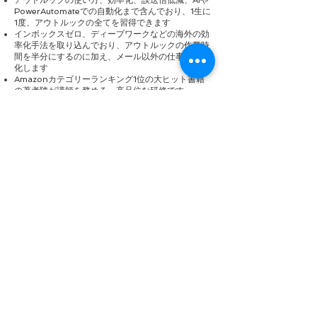
​アウトルックの使い方、効率化、誤送信低減、AIや
PowerAutomateでの自動化まで含んでおり、1生に
1度、アウトルックの全てを習得できます
インボックスゼロ、ディープワークなどの海外の効
率化手法を取り込んでおり、アウトルックの作業時
間を半分にするのに加え、メール以外の仕事も効率
化します
Amazonカテゴリーランキング1位の大ヒット書籍
の著者陣が講師を務める、高品位な研修です。
Google検索順位No.1、1万3千人が受講した最も人
気があるアウトルックの研修です
新入社員研修、リスキリング研修として多くの大企
業で採用されています。
時間 1時間～6時間（ご希望に応じ変更可能です）
オンライン／対面可能
​約200ページのテキストから、どの章を講義するか
選択いただきます（全章を行う場合4時間です）
研修までの流れ
研修前の打ち合わせ（1から数回程度。対面の場
合、現地の下見も）
研修当日の講師派遣（現地での事前準備、事前の回
線接続テスト、講習、事後の打ち合わせ）
​研修後の問い合わせ対応（受講者からのメール問い
合わせ対応、期間件数制限なく対応します）
​電子テキスト（参加者全員に配布。講習で説明しな
かったページお渡しもおまけとしてお渡しします）