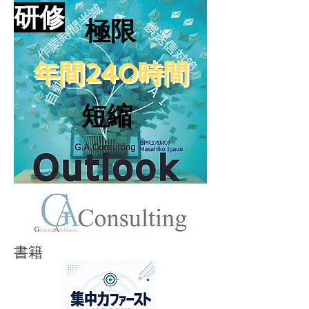
​研修
​極限
​年間240時間
短縮
書籍