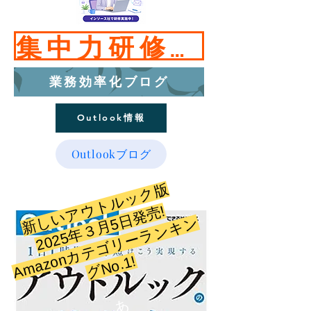
集中力研修はこちら
業務効率化ブログ
Outlook情報
Outlookブログ
新しいアウトルック版
​2025年３月5日発売!
​
A
m
a
z
n
カ
テ
ゴ
リ
ー
ラ
ン
キ
ン
グ
N
o.
​
o
1!
あ