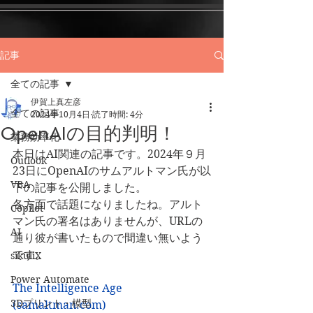
記事
全ての記事
伊賀上真左彦
全ての記事
2024年10月4日
読了時間: 4分
OpenAIの目的判明！
業務効率化
本日はAI関連の記事です。2024年９月
Outlook
23日にOpenAIのサムアルトマン氏が以
VBA
下の記事を公開しました。
各方面で話題になりましたね。アルト
Copilot
マン氏の署名はありませんが、URLの
AI
通り彼が書いたもので間違い無いよう
です。
sikuliX
Power Automate
The Intelligence Age 
3Dプリント・模型
(
samaltman.com
)