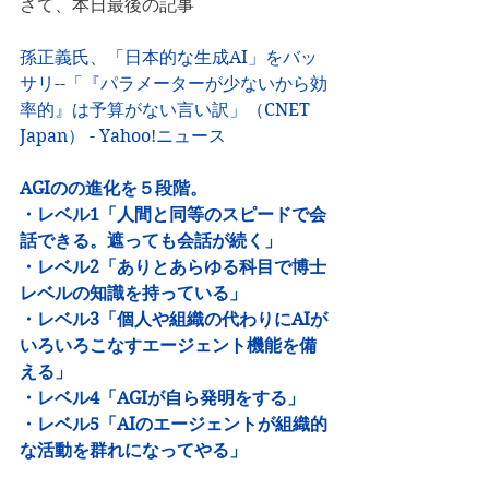
さて、本日最後の記事
孫正義氏、「日本的な生成AI」をバッ
サリ--「『パラメーターが少ないから効
率的』は予算がない言い訳」（CNET 
Japan） - Yahoo!ニュース
AGIのの進化を５段階。 
・レベル1「人間と同等のスピードで会
話できる。遮っても会話が続く」
・レベル2「ありとあらゆる科目で博士
レベルの知識を持っている」 
・レベル3「個人や組織の代わりにAIが
いろいろこなすエージェント機能を備
える」
・レベル4「AGIが自ら発明をする」 
・レベル5「AIのエージェントが組織的
な活動を群れになってやる」 　