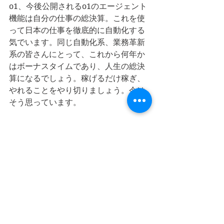
o1、今後公開されるo1のエージェント
機能は自分の仕事の総決算。これを使
って日本の仕事を徹底的に自動化する
気でいます。同じ自動化系、業務革新
系の皆さんにとって、これから何年か
はボーナスタイムであり、人生の総決
算になるでしょう。稼げるだけ稼ぎ、
やれることをやり切りましょう。今は
そう思っています。
私たちとは異なる分野の皆様、なんと
も言えません。ご自分ができることを
してください。一つ言えるのは、現状
はAIの進化が早すぎ、1つのスキルに特
化した学習は危険ということです。何
か1つのスキルを特化して習得するよ
り、AIの使い方を習得し、自分が行っ
ている仕事を自分で自動化、その分野
の専門家になる方が安全かもしれませ