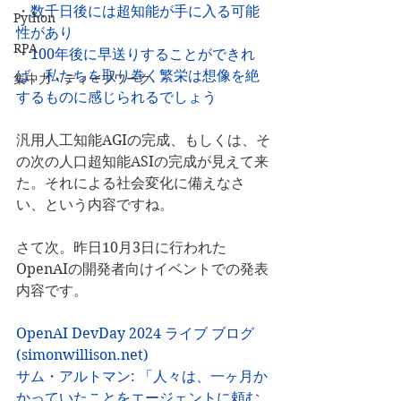
・数千日後には超知能が手に入る可能
Python
性があり
RPA
・100年後に早送りすることができれ
ば、私たちを取り巻く繁栄は想像を絶
集中力・ディープワーク
するものに感じられるでしょう
汎用人工知能AGIの完成、もしくは、そ
の次の人口超知能ASIの完成が見えて来
た。それによる社会変化に備えなさ
い、という内容ですね。
さて次。昨日10月3日に行われた
OpenAIの開発者向けイベントでの発表
内容です。
OpenAI DevDay 2024 ライブ ブログ 
(
simonwillison.net
)
サム・アルトマン: 「人々は、一ヶ月か
かっていたことをエージェントに頼む