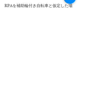
RPAを補助輪付き自転車と仮定した場
合、高額なRPAは社員の一部にしか与
えられない、長期的に継続することが
難しいという問題が発生します。そう
いった場合、こういった無料RPAを活
用する、という選択肢があると思いま
す。
もう一つの可能性は
Microsoft Power 
Automateです。
無料ではありませんが、月4200円程度
でRPAとして必要な全ての機能を持っ
ています。マイクロソフト製というこ
ともあり、突然の大は値上げや事業撤
退の心配も少ないです。
長期安定運用が望ましいRPAの業界で