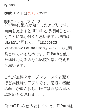
Python
RPA
公式サイトは
こちら
です。
集中力・ディープワーク
2019年に配布が始まったアプリです。
画面を見ますとUiPathとほぼ同じとい
うことに気が付くと思います。理由は
UiPathと同じく、「Microsoft 
Workflow Foundation」をベースに開
発されているためです。UiPathを使っ
た経験おある方なら比較的楽に使える
と思います。
これが無料？オープンソース？と驚く
ほど高性能なアプリです。急速に機能
の向上が進んおし、昨年は念願の日本
語対応もなされました。
OpenRPAを使うとしますと、UiPath経