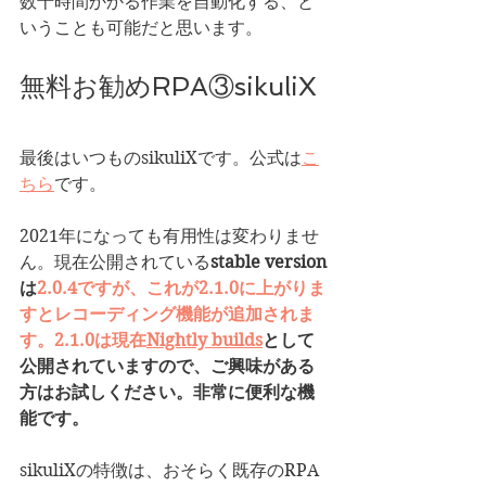
数十時間かかる作業を自動化する、と
いうことも可能だと思います。
無料お勧めRPA③sikuliX
最後はいつものsikuliXです。公式は
こ
ちら
です。
2021年になっても有用性は変わりませ
ん。現在公開されている
stable version
は
2.0.4ですが、これが
2.1.0に上がりま
すとレコーディング機能が追加されま
す。
2.1.0は現在
Nightly builds
として
公開されていますので、ご興味がある
方はお試しください。非常に便利な機
能です。
sikuliXの特徴は、おそらく既存のRPA