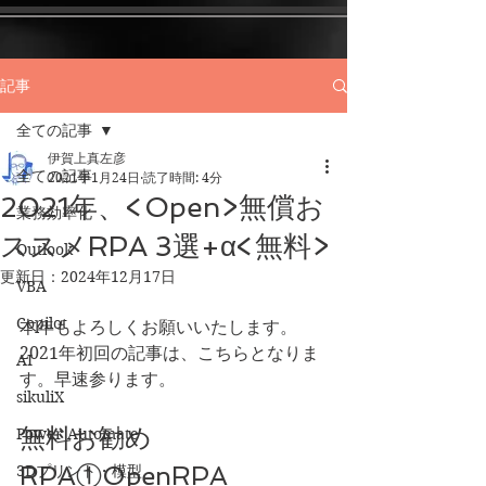
記事
全ての記事
伊賀上真左彦
全ての記事
2021年1月24日
読了時間: 4分
2021年、<Open>無償お
業務効率化
ススメRPA 3選+α<無料>
Outlook
更新日：
2024年12月17日
VBA
Copilot
本年もよろしくお願いいたします。
2021年初回の記事は、こちらとなりま
AI
す。早速参ります。
sikuliX
無料お勧め
Power Automate
RPA①OpenRPA      
3Dプリント・模型