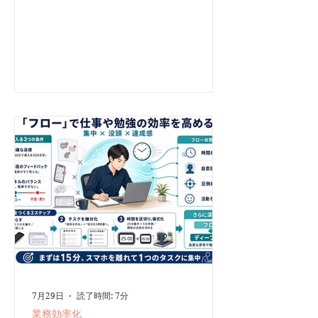
に手順を理解している作業も数多くあります。 こ
うした慣れた仕事まで、すべて最大限の集中力で行
う必要はありません。むしろ、適度な集中を保ちな
がら、リズムよく長く続ける方が、安定して成果を
出せます。 この働き方を、『集中力ファースト
（Focus First）』では「フローワーク」と呼んでい
ます。 今回は、以前ご紹介した「ディープワー
ク」との違いを整理しながら、日常の仕事へフロー
ワークを取り入れる6つのプロセスをご紹介しま
す。 フローワークとは フローワークとは、フロー
の状態を利用して、慣れた仕事を安定して進める働
き方です。 「フロー」は、心理学者のミハイ・チ
クセントミハイが提唱した概念です。目の前の活動
へ深く没頭し、自分や時間への意識が薄れる心理状
態を指します。 勉強、スポーツ、読書、ゲームな
どに夢中になり、「気づいたら時間が過ぎていた」
という経験をした人も多いでしょう。これもフロー
に近い状態です。...
7月29日
読了時間: 7分
業務効率化