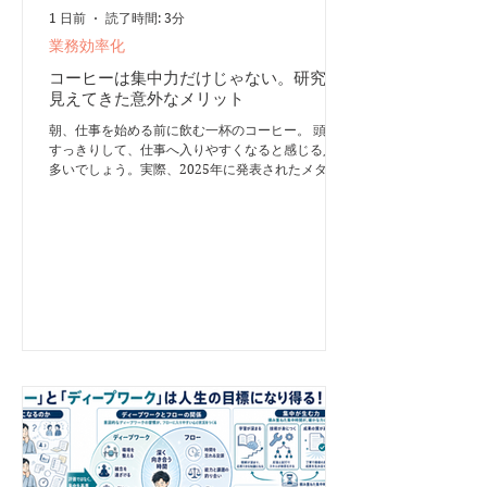
1 日前
読了時間: 3分
業務効率化
コーヒーは集中力だけじゃない。研究で
見えてきた意外なメリット
朝、仕事を始める前に飲む一杯のコーヒー。 頭が
すっきりして、仕事へ入りやすくなると感じる人も
多いでしょう。実際、2025年に発表されたメタ分
析では、カフェインの摂取によって、健康な成人の
注意課題における反応速度と正確性が短期的に向上
したと報告されています。 ただし、コーヒーが集
中力そのものを生み出してくれるわけではありませ
ん。 カフェインは眠気を抑え、注意力を一時的に
支える「補助役」です。取り組む課題を一つに絞
り、通知やスマートフォンを遠ざけることが、ディ
ープワークの土台になります。 午前に集中するな
ら、朝1杯・昼1杯 私がおすすめしたいのは、次の
ような飲み方です。 - 朝に1杯：午前のディープワ
ークを支える - 昼に1杯：午後の眠気に備える - 14
時以降：できるだけ控える 2023年の系統的レビュ
ーとメタ分析では、約107mgのカフェインを含むコ
ーヒーは、総睡眠時間への影響を避けるため、就寝
の約8.8時間前までに飲む必要があると推定されて
います。 22～23時に寝る人なら、最後のコーヒー