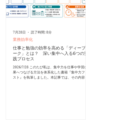
7月28日
読了時間: 8分
業務効率化
仕事と勉強の効率を高める「ディープワ
ーク」とは？ 深い集中へ入る6つの実
践プロセス
2026/7/28 このたび私は、集中力を仕事や学習の成
果へつなげる方法を体系化した書籍『集中力ファー
スト』を執筆しました。本記事では、その内容をも
とに、ディープワークの考え方と実践方法を紹介し
ます。 「ディープワーク」を現在の仕事術として
定義し、広く普及させたのは、コンピューター科学
者のカル・ニューポートです。ニューポートは、メ
ールやSNSなどのデジタルな割り込みが増え、深く
考える時間が失われていく状況に着目しました。そ
して2016年の著書『Deep Work』で、ディープワ
ークを「注意をそらされることなく、認知能力の限
界まで集中して取り組む知的活動」と定義しまし