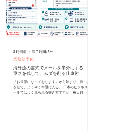
3 時間前
読了時間: 5分
業務効率化
海外流の書式でメールを半分にする―丁
寧さを残して、ムダを削る仕事術
「お世話になっております」から始まり、長い挨拶
を経て、ようやく本題に入る。 日本のビジネスメ
ールではよく見られる書き方ですが、毎日何十通も
やり取りする職場では、送る側にも読む側にも大き
な負担になります。 そこで取り入れたいのが、重
要な内容を先に書く「海外流」の書式です。 ここ
でいう海外流とは、英語に翻訳することではありま
せん。宛名、挨拶、自己紹介などを必要な範囲まで
簡略化し、相手が知りたい内容を先に伝える書き方
です。 海外流メールは「結論が先」 海外の公的な