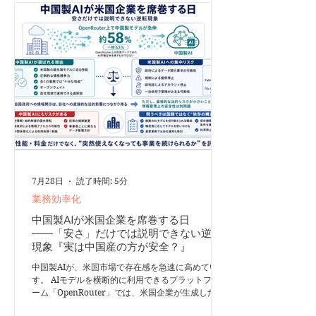
た。 ニューポートは、集中を妨げるものが増える
ほど、深く集中できる能力は希少になり、同時にそ
の価値が高まると指摘しています。ディープワーク
を習慣化すると、複雑な知識を短時間で習得しやす
くなり、仕事の速度と質が向上します。さらに、重
要な仕事へ意識を集中できるため、達成感や仕事の
意味も感じやすくなります。 心理学では、集中力
が高まると「自分」や「時間」に対する感覚が薄
れ、幸福感や達成感を得
7月28日
読了時間: 5分
業務効率化
中国製AIが米国企業を席巻する日
――「安さ」だけでは説明できない逆転
現象『実は中国産の方が安全？』
中国製AIが、米国市場で存在感を急速に高めていま
す。 AIモデルを横断的に利用できるプラットフォ
ーム「OpenRouter」では、米国企業が生成したト
ークンのうち、中国製モデルが占める割合が約58％