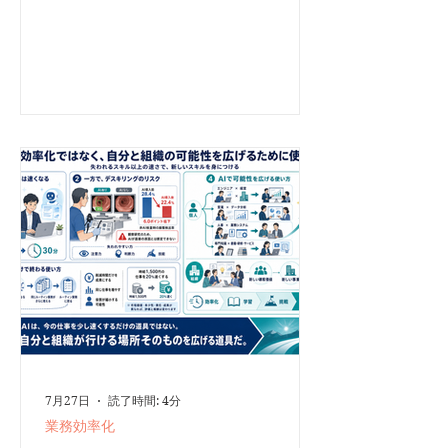
に達し、一時は63％まで上昇したとの報道もありま
す。 ただし、OpenRouter上の利用データはAI市場
全体を表すものではありません。それでも、中国製
モデルが一部の開発者や企業にとって、すでに有力
な選択肢になっていることは確かでしょう。 中国
製AIが選ばれる最大の理由は「安くて十分使える」
こと 中国製AIが急伸している背景には、米国製の
最先端モデルに迫る性能と、圧倒的な価格競争力が
あります。 企業がすべての業務で最高性能のAIを
必要としているわけではありません。文章の整理、
情報抽出、定型的な調査、プログラム作成支援な
ど、多くの用途では「最高性能」よりも「十分な性
能を、安定して安く使えること」の方が重要です。
AIエージェントの普及によって大量のトークンを消
費するようになれば、わずかな価格差も大きな運用
コストの差になります。 さらに、中国勢にはオー
プン
7月27日
読了時間: 4分
業務効率化