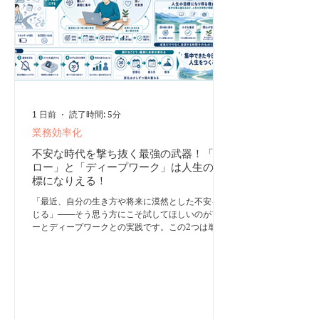
を13～14時までにする計算です。 カフェインの効
き方に
1 日前
読了時間: 5分
業務効率化
不安な時代を撃ち抜く最強の武器！「フ
ロー」と「ディープワーク」は人生の目
標になりえる！
「最近、自分の生き方や将来に漠然とした不安を感
じる」——そう思う方にこそ試してほしいのがフロ
ーとディープワークとの実践です。この2つは単な
る作業効率化にとどまらず、混迷の時代において
「充実した人生」そのものを導く力を持っていま
す。 フローとディープワークの本質 フロー状態：
ゾーンに入ったかのように没頭し、時間の感覚すら
忘れる高次元の集中状態。圧倒的な生産性をもたら
すだけでなく、深い充実感や幸福感を味わえます。
ディープワーク： フロー状態を「狙ったタイミン