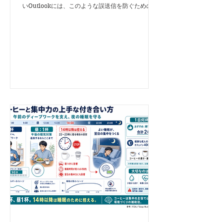
いOutlookには、このような誤送信を防ぐための
「送信の取り消し」機能があります。簡単に設定で
きるので、Outlookを使い始めたら早めに有効にし
ておきましょう。 「送信の取り消し」とは 送信ボ
タンを押したあと、メールの送信を最大30秒間保留
する機能です。 保留中は画面の下に「元に戻す」
ボタンが表示されます。間違いに気づいた場合、こ
のボタンをクリックすると送信を中止できます。
相手に届いたメールを後から回収する機能ではあり
ません。送信を一時的に待機させ、その間に取り消
せるようにする仕組みです。 設定方法 新しい
Outlookの設定画面から、次のように設定します。
Outlookの「設定」を開く 「作成と返信」を開く
「送信の取り消し」の項目を探す 取り消し可能な
時間を「30秒」に設定する 「保存」をクリックす
る 設定後は、実際にテスト用のメールを送信して
みましょう。画面下部に「元に戻す」と表示される
ことを確認してください。 「送信の取り消し」設
定