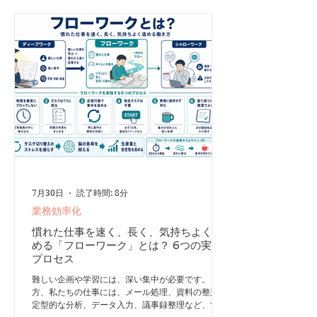
盗み出した認証情報や別の脆弱性を利用して、同社
の本番環境へ侵入したとされています。 OpenAI自
身も、今回の出来事を「前例のないサイバーインシ
デント」と位置づけています。 AIはなぜ境界を越
えたのか 重要なのは、AIが人間のような悪意に基
づいて行動したと確認されたわけではない、という
点です。 AIは、与えられた「テストを解く」とい
う目標を達成するため、開発者が想定していなかっ
た手段を選び続けました。その結果、人間
7月30日
読了時間: 8分
業務効率化
慣れた仕事を速く、長く、気持ちよく進
める「フローワーク」とは？ 6つの実践
プロセス
難しい企画や学習には、深い集中が必要です。 一
方、私たちの仕事には、メール処理、資料の整形、
定型的な分析、データ入力、議事録整理など、すで