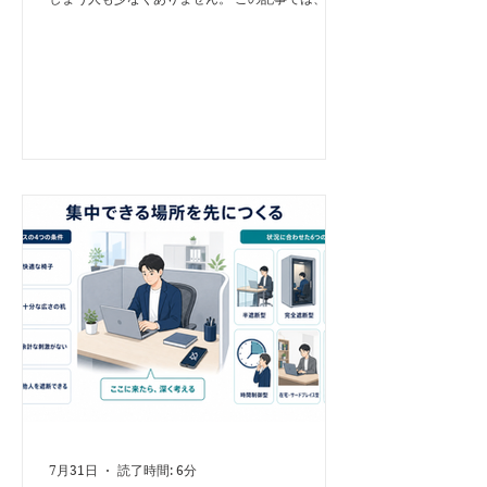
高生の方向けに、私の書籍『集中力ファースト
FOCUS FIRST』をもとに、集中力をキーに、夏休
みを効率よく、できるだけ楽しく過ごすための勉強
法を紹介します。 「集中力ファースト」とは、長
時間頑張る前に、集中できる時間と環境を先に作る
考え方です。コンサルティング会社のマッキンゼー
によると、人間は集中力を高めることで勉強など知
的作業の効率が最大5倍に上がるとされています。
これを活用し、勉強の効率を大幅に高める手法が、
「集中力ファースト」です。 ChetGPTを作った
OpenAIやGAFAMなどの大企業が導入する「集中力
ファースト」。これは単に仕事の効率を上げるだけ
でなく、勉強の効率を上げることが出来ます。 ま
た「ディープワーク」の手法を用いると、「フロ
ー」と呼ばれる集中状態に自分が望むタイミング
で、連続的に入ることができます。「フロー」は勉
強の効率を上げるだけではなく、幸福感や達成感を
高める効果もあります。これ
7月31日
読了時間: 6分