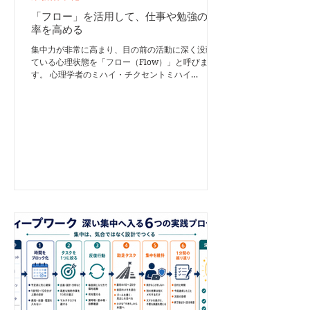
「フロー」を活用して、仕事や勉強の効
率を高める
集中力が非常に高まり、目の前の活動に深く没頭し
ている心理状態を「フロー（Flow）」と呼びま
す。 心理学者のミハイ・チクセントミハイ
（Mihaly Csikszentmihalyi）が提唱した概念で、
スポーツの世界で使われる「ゾーンに入る」という
表現とほぼ同じ意味です。 フロー状態では時間の
感覚が変化し、高いパフォーマンスを発揮しなが
ら、深い充足感を得られるとされています。 この
記事では、フローの基本的な仕組みや必要な条件、
仕事や勉強で再現しやすくするための実践方法を紹
介します。 フロー状態に見られる主な特徴 フロー
に入ると、次のような変化が現れます。 時間感覚
が変わる時間が非常に早く過ぎたように感じたり、
スポーツ中に周囲がスローモーションのように見え
たりします。 自意識が薄れる「周囲からどう見ら
れているか」「失敗したらどうしよう」といった不
安や自己意識が気にならなくなります。 目の前の
ことに集中できる外部の雑音や余計な思考が意識か
ら外れ、取り組んでいる課題だけに注意が向きま
す。 活動そのものに満足を感じる結果だけでな
く、取り組むプロセス自体を楽