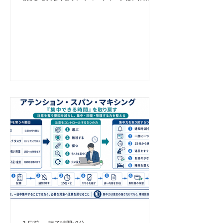
研究者のカル・ニューポートが提唱した概念です。
注意をそらすものがない状態で、認知的に難しい仕
事へ集中して取り組むことを指します。 企画の立
案、文章の執筆、専門的な学習、プログラムの開発
など、深く考える必要がある仕事が代表例です。
一方、アテンション・スパン・マキシングは、その
ような深い集中を可能にするために、注意を持続・
回復・管理する力を整える取り組みと捉えられま
す。 両者の関係を簡潔に表すと、次のようになり
ます。 - アテンション・スパン・マキシング：集中
できる能力と環境を整える - ディープワーク：その
集中力を価値の高い仕事へ投入する つまり、アテ
ンション・スパン・マキシングが「集中の土台づく
り」、ディープワークが「集中力の実践的な使い
方」です。 集中時間が長いだけではディープワー
クにならない 長時間、一つのことを続けていれ
ば、必ずディープワークになるわけではありませ
ん。 たとえば、SNSを1時間見続けたり