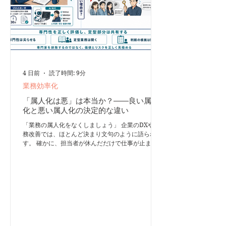
能力によって成り立っています。 - 必要な情報を選
ぶ - 関
4 日前
読了時間: 9分
業務効率化
「属人化は悪」は本当か？――良い属人
化と悪い属人化の決定的な違い
「業務の属人化をなくしましょう」 企業のDXや業
務改善では、ほとんど決まり文句のように語られま
す。 確かに、担当者が休んだだけで仕事が止ま
る、退職した途端に誰も処理方法が分からなくな
る、といった状態は問題です。 しかし、属人化は
本当にすべて悪いのでしょうか。 私は、属人化に
は「良い属人化」と「悪い属人化」があると考えて
います。 両者を区別せず、すべての仕事を誰でも
できるように標準化しようとすると、企業にとって
本当に価値のある専門性まで失いかねません。 良
い属人化とは「その人だから生み出せる価値」 良
い属人化とは、高いスキル、経験、判断力、発想力