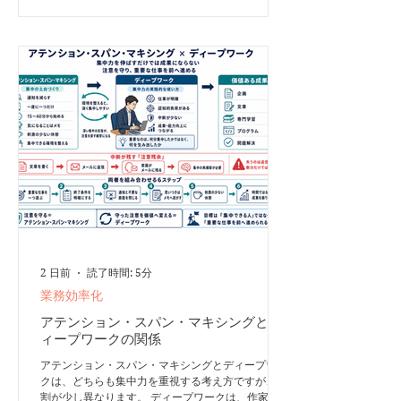
グで」「継続的に」生み出すための技術。訓練次第
で1回あたり90〜120分間、意識を限界まで研ぎ澄
ませることが可能になります。 なぜこれが「人生
の目標」になり得るのか スキルの高速習得： 短期
間で難関資格や新技術をマスター。変化の激しいAI
時代にも柔軟に適応できる強い個になれる。 圧倒
的な成果： 浅い集中（シャローワーク）を脱し、
他者を大きく突き放す質の高いアウトプットを生み
出せる。 ストレスからの解放： 雑念が消えて目の
前の課題に没頭できるため、仕事や勉強自体が最高
の生きがいに変わる。...
2 日前
読了時間: 5分
業務効率化
アテンション・スパン・マキシングとデ
ィープワークの関係
アテンション・スパン・マキシングとディープワー
クは、どちらも集中力を重視する考え方ですが、役
割が少し異なります。 ディープワークは、作家・