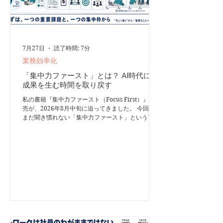
7月27日
読了時間: 7分
業務効率化
「集中力ファースト」とは？ AI時代に、
成果を生む時間を取り戻す
私の書籍『集中力ファースト（Focus First）』の発
売が、2026年8月中旬に迫ってきました。 今回は、
まだ聞き慣れない「集中力ファースト」という言葉
について、その意味と、なぜ今この考え方が必要な
のかをご紹介します。 私は2020年頃から、「集中
力ファースト」を人生の目標として、「ディープワ
ーク」をほぼ毎日行っています。その結果、数十年
思い続けて実現できなかった、「本を出版する」
「ITコンサルタントになる」「自分の会社を立ち上
げる」「他社の役員になる」といった目標を、わず
か5年ほどで全て実現しました。 私の人生を大きく
変えた「集中力ファースト」と「ディープワーク」
は、海外ではブームとなっていますが、日本で知っ
ている人は少ないのが実情です。それを日本人に合