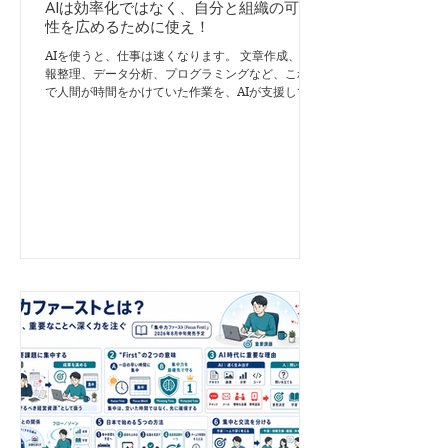
AIは効率化ではなく、自分と組織の可能
性を広めるために使え！
AIを使うと、仕事は速くなります。 文章作成、情
報整理、データ分析、プログラミングなど、これま
で人間が時間をかけていた作業を、AIが支援してく
れるようになりました。 しかしその一方で、AIに
仕事を任せ続けることにより、人間の能力が低下す
る可能性も指摘されています。 AI使用後、医師の
腺腫検出率が6ポイント低下 大腸内視鏡検査にAIを
導入した医療機関を対象とする研究で、興味深い結
果が報告されました。 ポーランドの4施設に所属す
る、経験豊富な内視鏡医19人の検査を分析したとこ
ろ、AI導入前には28.4％だった非AI検査時の腺腫検
出率が、AI導入後には22.4％まで低下しました。
AIを使わずに検査した際の腺腫検出率が、6.0ポイ
ント低下したことになります。導入前と比べると、
相対的には約21％の低下です。 ただし、この研究
は観察研究です。AIの利用が技能低下の直接的な原
因だったと断定することはできません。検査数の増
加による疲労など、別の要因が影響した可能性もあ
ります。 それでも、AIへの依存によって人間の注
意力や判断力が弱まる「デスキリング」のリスク