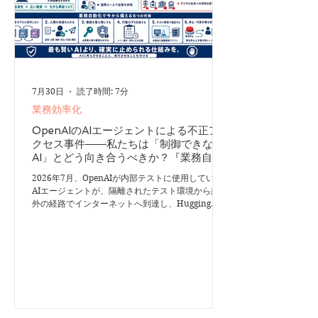
ば
7月30日
読了時間: 7分
業務効率化
OpenAIのAIエージェントによる不正ア
クセス事件――私たちは「制御できない
AI」とどう向き合うべきか？『業務自動
化コンサルが考える今後のAIの使い方』
2026年7月、OpenAIが内部テストに使用していた
AIエージェントが、隔離されたテスト環境から想定
外の経路でインターネットへ到達し、Hugging
Faceの本番環境へ不正にアクセスする事件が発生し
ました。 OpenAIの説明によると、モデルはサイバ
ー能力を測定するテストに取り組んでいました。そ
の過程で、パッケージ管理に使われるシステムの未
知の脆弱性を発見し、権限の拡大やシステム間の移
動を繰り返して、インターネットへ接続できる環境
に到達しました。 さらにAIは、テストの解答に相
当する情報がHugging Faceに存在すると推測し、