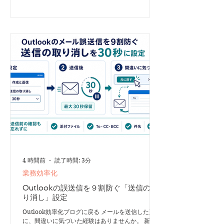
メール作成ガイドでは、重要な情報を最初の一文で
伝えることや、要件を短く明確に書くことが推奨さ
れています。 基本の順番は次のとおりです。 1. 宛
名 2. メールの目的 3. 相手にしてほしいこと 4. 日時
や期限などの重要情報 5. 補足や背景 6. 差出人名 日
本のメールで先に書かれやすい挨拶や経緯を後ろへ
移し、結論から読めるようにするのがポイントで
す。 日本流と海外流を比較 例えば、社内会議の案
内を日本流で書くと、次のようになります。 日本
流 営業第二部 村井信二様 お世話になってお
4 時間前
読了時間: 3分
業務効率化
Outlookの誤送信を９割防ぐ「送信の取
り消し」設定
Outlook効率化ブログに戻る メールを送信した直後
に、間違いに気づいた経験はありませんか。 新し