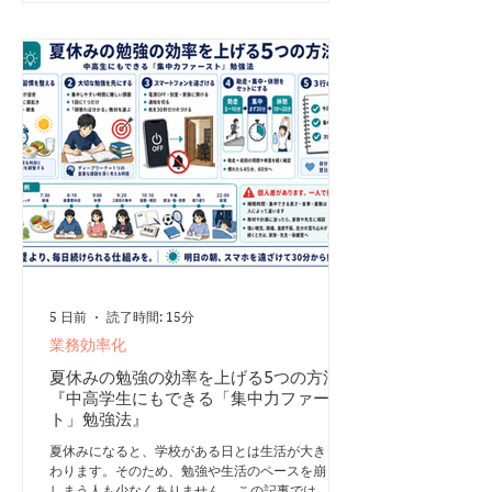
などによって、ほかの人では簡単に代替できない状
態です。 例えば、同じ資料を見ても、経営課題の
本質をすぐに見抜けるコンサルタントがいます。
知識だけなら本やインターネットで得られます。し
かし、限られた情報から仮説を立て、経営者との会
話から言葉になっていない問題をつかみ、実行可能
な提案に落とし込む力は、マニュアルだけでは再現
できません。 社長の仕事も同じです。 最終的な意
思決定、取引先との信頼関係、採用する人を
5 日前
読了時間: 15分
業務効率化
夏休みの勉強の効率を上げる5つの方法
『中高学生にもできる「集中力ファース
ト」勉強法』
夏休みになると、学校がある日とは生活が大きく変
わります。そのため、勉強や生活のペースを崩して
しまう人も少なくありません。 この記事では、中