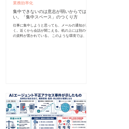
業務効率化
集中できないのは意志が弱いからではな
い。「集中スペース」のつくり方
仕事に集中しようと思っても、メールの通知が届
く。近くから会話が聞こえる。机の上には別の仕事
の資料が置かれている。 このような環境では、本
人がどれだけ努力しても、深い集中を長く維持する
のは困難です。 集中力を高めるために必要なの
は、精神論だけではありません。集中を妨げる刺激
を減らし、「ここに来たら集中する」という場所を
用意することです。 そのための仕組みが「集中ス
ペース」です。 集中スペースは「頭のジム」であ
る 集中スペースとは、ディープワークを行うため
に設計された専用の場所です。 目的は、他人との
やり取りや周囲の刺激を最小限に抑え、一人の思考
密度を高めることにあります。「ディープワークゾ
ーン」「没入環境」「ノンディストラクション環
境」などと呼ばれることもあります。 重要なの
は、豪華な個室をつくることではありません。 集
中を妨げる要因を取り除き、「この場所では考える
仕事をする」と本人にも周囲にも分かる状態をつく
ることが本質です。 同じ場所でディープワークを
繰り返すと、脳は次第に「ここでは本気で考える」
と認識するようになります。集中スペースは、いわ