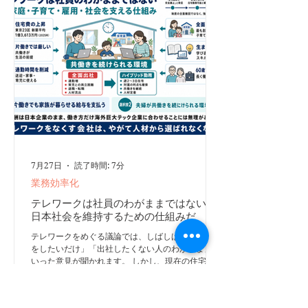
う形に整理し、皆様にお伝えしたい。そういった思
いでこの本を書かせていただきました。 集中力フ
ァーストとは 集中力ファーストとは、一つの重要
なことに集中し、仕事や勉強の成果を高める考え方
です。 私たちは生産性を上げようとすると、つい
「もっと速く」「もっと多く」と考えます。しか
し、通知に反応し、
7月27日
読了時間: 7分
業務効率化
テレワークは社員のわがままではない。
日本社会を維持するための仕組みだ
テレワークをめぐる議論では、しばしば「社員が楽
をしたいだけ」「出社したくない人のわがまま」と
いった意見が聞かれます。 しかし、現在の住宅費
や子育て費用、賃金水準を考えれば、テレワークは
単なる福利厚生ではありません。 仕事と家庭を両
立し、共働きを続け、日本社会を維持するための重