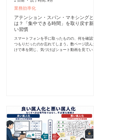
2 日前
読了時間: 9分
業務効率化
アテンション・スパン・マキシングと
は？「集中できる時間」を取り戻す新し
い習慣
スマートフォンを手に取ったものの、何を確認する
つもりだったのか忘れてしまう。数ページ読んだだ
けで本を閉じ、気づけばショート動画を見ている。
仕事中も、メールやチャットの通知が来るたびに作
業が止まる——。 こうした「集中が続かない」と
いう悩みへの対策として注目したいのが、アテンシ
ョン・スパン・マキシング（Attention Span
Maxxing）です。 簡単にいえば、集中できる時間
と注意をコントロールする力を、生活習慣や環境の
改善によって最大化しようとする考え方です。 た
だし、これは正式な医学用語や確立されたトレーニ
ング体系ではありません。「最大限に高める」とい
う意味でSNS上に広がった「○○maxxing」という
表現を、集中力の改善に当てはめた比較的新しい呼
び方です。 アテンション・スパンとは何か アテン
ション・スパンは、一般に「一つの対象や作業へ注
意を向け続けられる時間」を指します。 ただし、
集中力を単純に「何分間続くか」だけで測ることは
できません。実際の集中状態は、次のような複数の