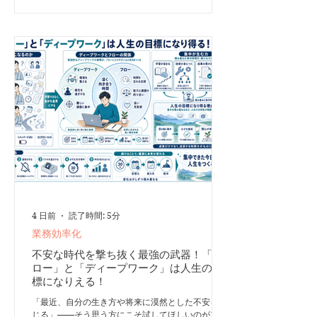
ら、朝1杯・昼1杯 私がおすすめしたいのは、次の
ような飲み方です。 - 朝に1杯：午前のディープワ
ークを支える - 昼に1杯：午後の眠気に備える - 14
時以降：できるだけ控える 2023年の系統的レビュ
ーとメタ分析では、約107mgのカフェインを含むコ
ーヒーは、総睡眠時間への影響を避けるため、就寝
の約8.8時間前までに飲む必要があると推定されて
います。 22～23時に寝る人なら、最後のコーヒー
を13～14時までにする計算です。 カフェインの効
き方に
4 日前
読了時間: 5分
業務効率化
不安な時代を撃ち抜く最強の武器！「フ
ロー」と「ディープワーク」は人生の目
標になりえる！
「最近、自分の生き方や将来に漠然とした不安を感
じる」——そう思う方にこそ試してほしいのがフロ