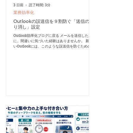
3 日前
読了時間: 3分
業務効率化
Outlookの誤送信を９割防ぐ「送信の取
り消し」設定
Outlook効率化ブログに戻る メールを送信した直後
に、間違いに気づいた経験はありませんか。 新し
いOutlookには、このような誤送信を防ぐための
「送信の取り消し」機能があります。簡単に設定で
きるので、Outlookを使い始めたら早めに有効にし
ておきましょう。 「送信の取り消し」とは 送信ボ
タンを押したあと、メールの送信を最大30秒間保留
する機能です。 保留中は画面の下に「元に戻す」
ボタンが表示されます。間違いに気づいた場合、こ
のボタンをクリックすると送信を中止できます。
相手に届いたメールを後から回収する機能ではあり
ません。送信を一時的に待機させ、その間に取り消
せるようにする仕組みです。 設定方法 新しい
Outlookの設定画面から、次のように設定します。
Outlookの「設定」を開く 「作成と返信」を開く
「送信の取り消し」の項目を探す 取り消し可能な
時間を「30秒」に設定する 「保存」をクリックす
る 設定後は、実際にテスト用のメールを送信して
みましょう。画面下部に「元に戻す」と表示される