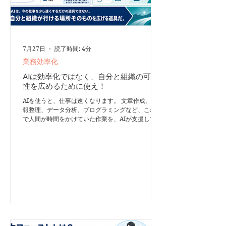
7月27日
読了時間: 4分
業務効率化
AIは効率化ではなく、自分と組織の可能
性を広めるために使え！
AIを使うと、仕事は速くなります。 文章作成、情
報整理、データ分析、プログラミングなど、これま
で人間が時間をかけていた作業を、AIが支援してく
れるようになりました。 しかしその一方で、AIに
仕事を任せ続けることにより、人間の能力が低下す
る可能性も指摘されています。 AI使用後、医師の
腺腫検出率が6ポイント低下 大腸内視鏡検査にAIを
導入した医療機関を対象とする研究で、興味深い結
果が報告されました。 ポーランドの4施設に所属す
る、経験豊富な内視鏡医19人の検査を分析したとこ
ろ、AI導入前には28.4％だった非AI検査時の腺腫検
出率が、AI導入後には22.4％まで低下しました。
AIを使わずに検査した際の腺腫検出率が、6.0ポイ
ント低下したことになります。導入前と比べると、