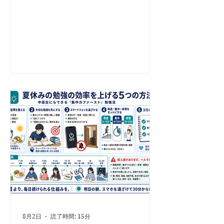
る、といった状態は問題です。 しかし、属人化は
本当にすべて悪いのでしょうか。 私は、属人化に
は「良い属人化」と「悪い属人化」があると考えて
います。 両者を区別せず、すべての仕事を誰でも
できるように標準化しようとすると、企業にとって
本当に価値のある専門性まで失いかねません。 良
い属人化とは「その人だから生み出せる価値」 良
い属人化とは、高いスキル、経験、判断力、発想力
などによって、ほかの人では簡単に代替できない状
態です。 例えば、同じ資料を見ても、経営課題の
本質をすぐに見抜けるコンサルタントがいます。
知識だけなら本やインターネットで得られます。し
かし、限られた情報から仮説を立て、経営者との会
話から言葉になっていない問題をつかみ、実行可能
な提案に落とし込む力は、マニュアルだけでは再現
できません。 社長の仕事も同じです。 最終的な意
思決定、取引先との信頼関係、採用する人を
8月2日
読了時間: 15分