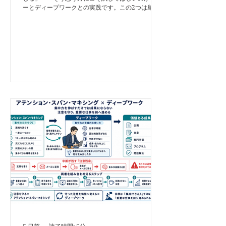
ーとディープワークとの実践です。この2つは単な
る作業効率化にとどまらず、混迷の時代において
「充実した人生」そのものを導く力を持っていま
す。 フローとディープワークの本質 フロー状態：
ゾーンに入ったかのように没頭し、時間の感覚すら
忘れる高次元の集中状態。圧倒的な生産性をもたら
すだけでなく、深い充実感や幸福感を味わえます。
ディープワーク： フロー状態を「狙ったタイミン
グで」「継続的に」生み出すための技術。訓練次第
で1回あたり90〜120分間、意識を限界まで研ぎ澄
ませることが可能になります。 なぜこれが「人生
の目標」になり得るのか スキルの高速習得： 短期
間で難関資格や新技術をマスター。変化の激しいAI
時代にも柔軟に適応できる強い個になれる。 圧倒
的な成果： 浅い集中（シャローワーク）を脱し、
他者を大きく突き放す質の高いアウトプットを生み
出せる。 ストレスからの解放： 雑念が消えて目の
前の課題に没頭できるため、仕事や勉強自体が最高
の生きがいに変わる。...