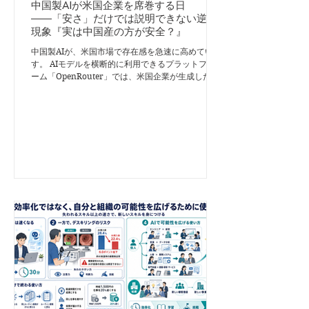
中国製AIが米国企業を席巻する日
――「安さ」だけでは説明できない逆転
現象『実は中国産の方が安全？』
中国製AIが、米国市場で存在感を急速に高めていま
す。 AIモデルを横断的に利用できるプラットフォ
ーム「OpenRouter」では、米国企業が生成したト
ークンのうち、中国製モデルが占める割合が約58％
に達し、一時は63％まで上昇したとの報道もありま
す。 ただし、OpenRouter上の利用データはAI市場
全体を表すものではありません。それでも、中国製
モデルが一部の開発者や企業にとって、すでに有力
な選択肢になっていることは確かでしょう。 中国
製AIが選ばれる最大の理由は「安くて十分使える」
こと 中国製AIが急伸している背景には、米国製の
最先端モデルに迫る性能と、圧倒的な価格競争力が
あります。 企業がすべての業務で最高性能のAIを
必要としているわけではありません。文章の整理、
情報抽出、定型的な調査、プログラム作成支援な
ど、多くの用途では「最高性能」よりも「十分な性
能を、安定して安く使えること」の方が重要です。
AIエージェントの普及によって大量のトークンを消
費するようになれば、わずかな価格差も大きな運用
コストの差になります。 さらに、中国勢にはオー
プン