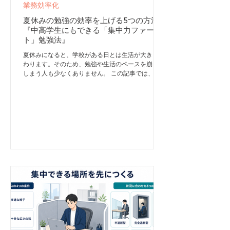
業務効率化
夏休みの勉強の効率を上げる5つの方法
『中高学生にもできる「集中力ファース
ト」勉強法』
夏休みになると、学校がある日とは生活が大きく変
わります。そのため、勉強や生活のペースを崩して
しまう人も少なくありません。 この記事では、中
高生の方向けに、私の書籍『集中力ファースト
FOCUS FIRST』をもとに、集中力をキーに、夏休
みを効率よく、できるだけ楽しく過ごすための勉強
法を紹介します。 「集中力ファースト」とは、長
時間頑張る前に、集中できる時間と環境を先に作る
考え方です。コンサルティング会社のマッキンゼー
によると、人間は集中力を高めることで勉強など知
的作業の効率が最大5倍に上がるとされています。
これを活用し、勉強の効率を大幅に高める手法が、
「集中力ファースト」です。 ChetGPTを作った
OpenAIやGAFAMなどの大企業が導入する「集中力
ファースト」。これは単に仕事の効率を上げるだけ
でなく、勉強の効率を上げることが出来ます。 ま
た「ディープワーク」の手法を用いると、「フロ
ー」と呼ばれる集中状態に自分が望むタイミング
で、連続的に入ることができます。「フロー」は勉