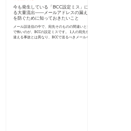
今も発生している「BCC設定ミス」によ
る大量流出――メールアドレスの漏えい
を防ぐために知っておきたいこと
メール誤送信の中で、宛先そのものの間違いと並ん
で怖いのが、BCCの設定ミスです。 1人の宛先を間
違える事故とは異なり、BCCで送るべきメールをTo
やCCで送信すると、登録されていたメールアドレス
が受信者全員に一斉公開されます。 一度の操作ミ
スで、数百件、ときには数千件のメールアドレスが
流出する可能性があります。 しかも、これは過去
の話ではありません。2024年から2025年にかけて
も、企業や公的機関で同様の事故が繰り返し発生し
ています。まずいくつかの事例を見てみましょう。
事例1：デジタルサービス企業で1,212件が流出
2025年3月、あるデジタルプラットフォーム運営企
業が、過去の説明会参加者に一斉メールを送りまし
た。 本来はBCCに入力するべきメールアドレスを
Toに入力したまま送信し、1,212件のメールアドレ
スがほかの受信者から見える状態になりました。
事故後、同社は一斉送信に専用のメール配信システ
ムを使用する方針を発表しています。 事例2：業務
システム利用者1,809件への一斉送信 2025年5月、
ある人材・情報サービス企業が、Web請求