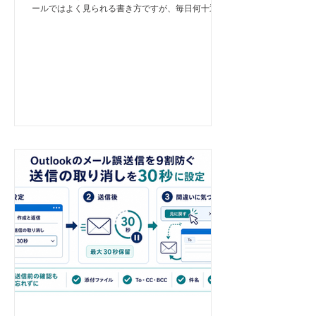
ールではよく見られる書き方ですが、毎日何十通も
やり取りする職場では、送る側にも読む側にも大き
な負担になります。 そこで取り入れたいのが、重
要な内容を先に書く「海外流」の書式です。 ここ
でいう海外流とは、英語に翻訳することではありま
せん。宛名、挨拶、自己紹介などを必要な範囲まで
簡略化し、相手が知りたい内容を先に伝える書き方
です。 海外流メールは「結論が先」 海外の公的な
メール作成ガイドでは、重要な情報を最初の一文で
伝えることや、要件を短く明確に書くことが推奨さ
れています。 基本の順番は次のとおりです。 1. 宛
名 2. メールの目的 3. 相手にしてほしいこと 4. 日時
や期限などの重要情報 5. 補足や背景 6. 差出人名 日
本のメールで先に書かれやすい挨拶や経緯を後ろへ
移し、結論から読めるようにするのがポイントで
す。 日本流と海外流を比較 例えば、社内会議の案
内を日本流で書くと、次のようになります。 日本
流 営業第二部 村井信二様 お世話になってお