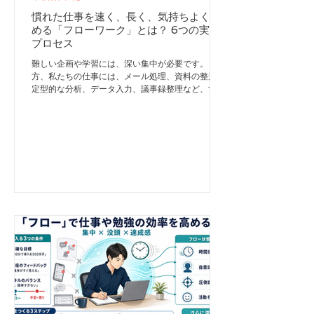
慣れた仕事を速く、長く、気持ちよく進
める「フローワーク」とは？ 6つの実践
プロセス
難しい企画や学習には、深い集中が必要です。 一
方、私たちの仕事には、メール処理、資料の整形、
定型的な分析、データ入力、議事録整理など、すで
に手順を理解している作業も数多くあります。 こ
うした慣れた仕事まで、すべて最大限の集中力で行
う必要はありません。むしろ、適度な集中を保ちな
がら、リズムよく長く続ける方が、安定して成果を
出せます。 この働き方を、『集中力ファースト
（Focus First）』では「フローワーク」と呼んでい
ます。 今回は、以前ご紹介した「ディープワー
ク」との違いを整理しながら、日常の仕事へフロー
ワークを取り入れる6つのプロセスをご紹介しま
す。 フローワークとは フローワークとは、フロー
の状態を利用して、慣れた仕事を安定して進める働
き方です。 「フロー」は、心理学者のミハイ・チ
クセントミハイが提唱した概念です。目の前の活動
へ深く没頭し、自分や時間への意識が薄れる心理状
態を指します。 勉強、スポーツ、読書、ゲームな
どに夢中になり、「気づいたら時間が過ぎていた」
という経験をした人も多いでしょう。これもフロー