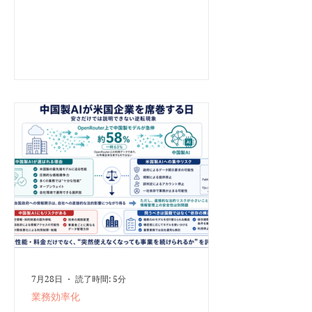
ます。 「ディープワーク」を現在の仕事術として
定義し、広く普及させたのは、コンピューター科学
者のカル・ニューポートです。ニューポートは、メ
ールやSNSなどのデジタルな割り込みが増え、深く
考える時間が失われていく状況に着目しました。そ
して2016年の著書『Deep Work』で、ディープワ
ークを「注意をそらされることなく、認知能力の限
界まで集中して取り組む知的活動」と定義しまし
た。 ニューポートは、集中を妨げるものが増える
ほど、深く集中できる能力は希少になり、同時にそ
の価値が高まると指摘しています。ディープワーク
を習慣化すると、複雑な知識を短時間で習得しやす
くなり、仕事の速度と質が向上します。さらに、重
要な仕事へ意識を集中できるため、達成感や仕事の
意味も感じやすくなります。 心理学では、集中力
が高まると「自分」や「時間」に対する感覚が薄
れ、幸福感や達成感を得
7月28日
読了時間: 5分
業務効率化