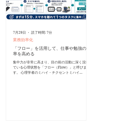
に近い状態です。...
7月29日
読了時間: 7分
業務効率化
「フロー」を活用して、仕事や勉強の効
率を高める
集中力が非常に高まり、目の前の活動に深く没頭し
ている心理状態を「フロー（Flow）」と呼びま
す。 心理学者のミハイ・チクセントミハイ
（Mihaly Csikszentmihalyi）が提唱した概念で、
スポーツの世界で使われる「ゾーンに入る」という
表現とほぼ同じ意味です。 フロー状態では時間の
感覚が変化し、高いパフォーマンスを発揮しなが
ら、深い充足感を得られるとされています。 この
記事では、フローの基本的な仕組みや必要な条件、
仕事や勉強で再現しやすくするための実践方法を紹
介します。 フロー状態に見られる主な特徴 フロー
に入ると、次のような変化が現れます。 時間感覚
が変わる時間が非常に早く過ぎたように感じたり、