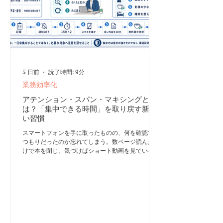
ん。 たとえば、SNSを1時間見続けたり
5 日前
読了時間: 9分
業務効率化
アテンション・スパン・マキシングと
は？「集中できる時間」を取り戻す新し
い習慣
スマートフォンを手に取ったものの、何を確認する
つもりだったのか忘れてしまう。数ページ読んだだ
けで本を閉じ、気づけばショート動画を見ている。
仕事中も、メールやチャットの通知が来るたびに作
業が止まる——。 こうした「集中が続かない」と
いう悩みへの対策として注目したいのが、アテンシ
ョン・スパン・マキシング（Attention Span
Maxxing）です。 簡単にいえば、集中できる時間
と注意をコントロールする力を、生活習慣や環境の
改善によって最大化しようとする考え方です。 た
だし、これは正式な医学用語や確立されたトレーニ