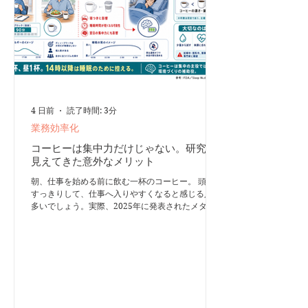
ことを確認してください。 「送信の取り消し」設
定
4 日前
読了時間: 3分
業務効率化
コーヒーは集中力だけじゃない。研究で
見えてきた意外なメリット
朝、仕事を始める前に飲む一杯のコーヒー。 頭が
すっきりして、仕事へ入りやすくなると感じる人も
多いでしょう。実際、2025年に発表されたメタ分
析では、カフェインの摂取によって、健康な成人の
注意課題における反応速度と正確性が短期的に向上
したと報告されています。 ただし、コーヒーが集
中力そのものを生み出してくれるわけではありませ
ん。 カフェインは眠気を抑え、注意力を一時的に
支える「補助役」です。取り組む課題を一つに絞
り、通知やスマートフォンを遠ざけることが、ディ
ープワークの土台になります。 午前に集中するな