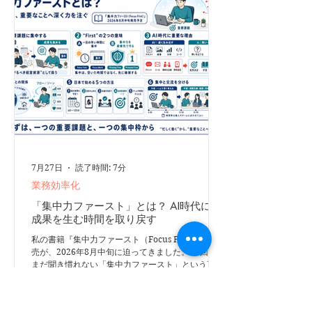
相対的には約21％の低下です。 ただし、この研究
は観察研究です。AIの利用が技能低下の直接的な原
因だったと断定することはできません。検査数の増
加による疲労など、別の要因が影響した可能性もあ
ります。 それでも、AIへの依存によって人間の注
意力や判断力が弱まる「デスキリング」のリスク
7月27日
読了時間: 7分
業務効率化
「集中力ファースト」とは？ AI時代に、
成果を生む時間を取り戻す
私の書籍『集中力ファースト（Focus First）』の発
売が、2026年8月中旬に迫ってきました。 今回は、
まだ聞き慣れない「集中力ファースト」という言葉
について、その意味と、なぜ今この考え方が必要な
のかをご紹介します。 私は2020年頃から、「集中
力ファースト」を人生の目標として、「ディープワ