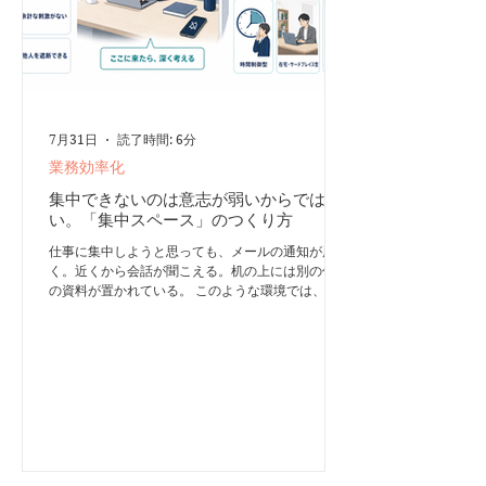
強の効率を上げるだけではなく、幸福感や達成感を
高める効果もあります。これ
7月31日
読了時間: 6分
業務効率化
集中できないのは意志が弱いからではな
い。「集中スペース」のつくり方
仕事に集中しようと思っても、メールの通知が届
く。近くから会話が聞こえる。机の上には別の仕事
の資料が置かれている。 このような環境では、本
人がどれだけ努力しても、深い集中を長く維持する
のは困難です。 集中力を高めるために必要なの
は、精神論だけではありません。集中を妨げる刺激
を減らし、「ここに来たら集中する」という場所を
用意することです。 そのための仕組みが「集中ス
ペース」です。 集中スペースは「頭のジム」であ
る 集中スペースとは、ディープワークを行うため
に設計された専用の場所です。 目的は、他人との
やり取りや周囲の刺激を最小限に抑え、一人の思考
密度を高めることにあります。「ディープワークゾ