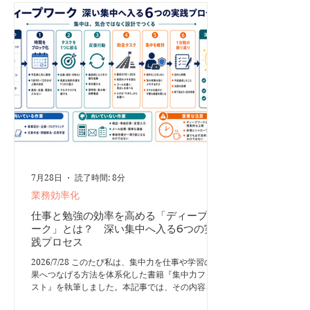
スポーツ中に周囲がスローモーションのように見え
たりします。 自意識が薄れる「周囲からどう見ら
れているか」「失敗したらどうしよう」といった不
安や自己意識が気にならなくなります。 目の前の
ことに集中できる外部の雑音や余計な思考が意識か
ら外れ、取り組んでいる課題だけに注意が向きま
す。 活動そのものに満足を感じる結果だけでな
く、取り組むプロセス自体を楽
7月28日
読了時間: 8分
業務効率化
仕事と勉強の効率を高める「ディープワ
ーク」とは？ 深い集中へ入る6つの実
践プロセス
2026/7/28 このたび私は、集中力を仕事や学習の成
果へつなげる方法を体系化した書籍『集中力ファー
スト』を執筆しました。本記事では、その内容をも
とに、ディープワークの考え方と実践方法を紹介し