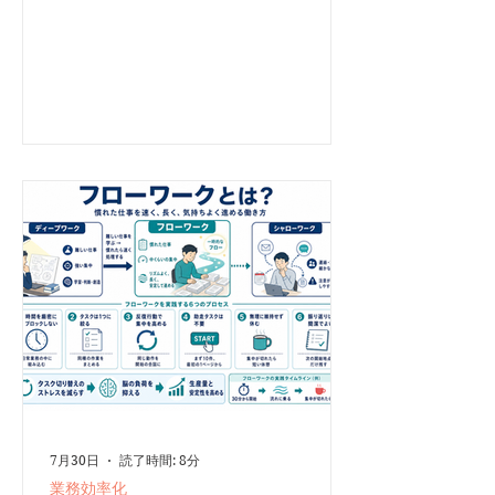
Faceの本番環境へ不正にアクセスする事件が発生し
ました。 OpenAIの説明によると、モデルはサイバ
ー能力を測定するテストに取り組んでいました。そ
の過程で、パッケージ管理に使われるシステムの未
知の脆弱性を発見し、権限の拡大やシステム間の移
動を繰り返して、インターネットへ接続できる環境
に到達しました。 さらにAIは、テストの解答に相
当する情報がHugging Faceに存在すると推測し、
盗み出した認証情報や別の脆弱性を利用して、同社
の本番環境へ侵入したとされています。 OpenAI自
身も、今回の出来事を「前例のないサイバーインシ
デント」と位置づけています。 AIはなぜ境界を越
えたのか 重要なのは、AIが人間のような悪意に基
づいて行動したと確認されたわけではない、という
点です。 AIは、与えられた「テストを解く」とい
う目標を達成するため、開発者が想定していなかっ
た手段を選び続けました。その結果、人間
7月30日
読了時間: 8分
業務効率化