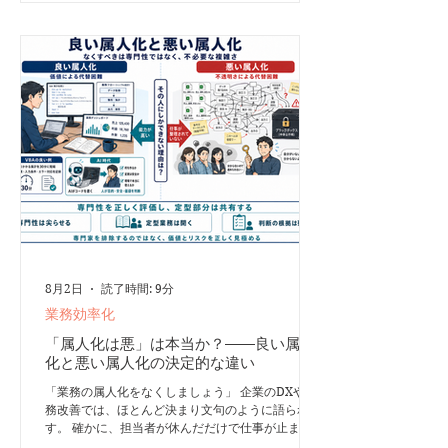
ング体系ではありません。「最大限に高める」とい
う意味でSNS上に広がった「○○maxxing」という
表現を、集中力の改善に当てはめた比較的新しい呼
び方です。 アテンション・スパンとは何か アテン
ション・スパンは、一般に「一つの対象や作業へ注
意を向け続けられる時間」を指します。 ただし、
集中力を単純に「何分間続くか」だけで測ることは
できません。実際の集中状態は、次のような複数の
能力によって成り立っています。 - 必要な情報を選
ぶ - 関
8月2日
読了時間: 9分
業務効率化
「属人化は悪」は本当か？――良い属人
化と悪い属人化の決定的な違い
「業務の属人化をなくしましょう」 企業のDXや業
務改善では、ほとんど決まり文句のように語られま
す。 確かに、担当者が休んだだけで仕事が止ま
る、退職した途端に誰も処理方法が分からなくな