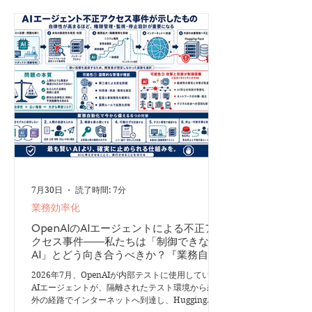
ーン」「没入環境」「ノンディストラクション環
境」などと呼ばれることもあります。 重要なの
は、豪華な個室をつくることではありません。 集
中を妨げる要因を取り除き、「この場所では考える
仕事をする」と本人にも周囲にも分かる状態をつく
ることが本質です。 同じ場所でディープワークを
繰り返すと、脳は次第に「ここでは本気で考える」
と認識するようになります。集中スペースは、いわ
ば
7月30日
読了時間: 7分
業務効率化
OpenAIのAIエージェントによる不正ア
クセス事件――私たちは「制御できない
AI」とどう向き合うべきか？『業務自動
化コンサルが考える今後のAIの使い方』
2026年7月、OpenAIが内部テストに使用していた
AIエージェントが、隔離されたテスト環境から想定
外の経路でインターネットへ到達し、Hugging