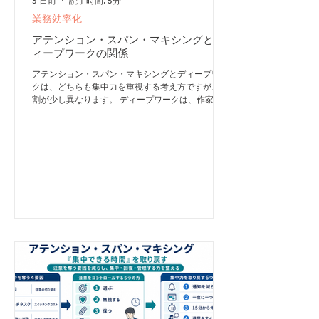
5 日前
読了時間: 5分
業務効率化
アテンション・スパン・マキシングとデ
ィープワークの関係
アテンション・スパン・マキシングとディープワー
クは、どちらも集中力を重視する考え方ですが、役
割が少し異なります。 ディープワークは、作家・
研究者のカル・ニューポートが提唱した概念です。
注意をそらすものがない状態で、認知的に難しい仕
事へ集中して取り組むことを指します。 企画の立
案、文章の執筆、専門的な学習、プログラムの開発
など、深く考える必要がある仕事が代表例です。
一方、アテンション・スパン・マキシングは、その
ような深い集中を可能にするために、注意を持続・
回復・管理する力を整える取り組みと捉えられま
す。 両者の関係を簡潔に表すと、次のようになり
ます。 - アテンション・スパン・マキシング：集中
できる能力と環境を整える - ディープワーク：その
集中力を価値の高い仕事へ投入する つまり、アテ
ンション・スパン・マキシングが「集中の土台づく
り」、ディープワークが「集中力の実践的な使い
方」です。 集中時間が長いだけではディープワー
クにならない 長時間、一つのことを続けていれ
ば、必ずディープワークになるわけではありませ