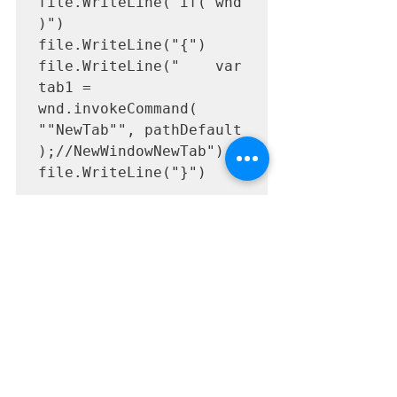
file.WriteLine("if( wnd 
)")

file.WriteLine("{")

file.WriteLine("    var 
tab1 = 
wnd.invokeCommand( 
""NewTab"", pathDefault 
);//NewWindowNewTab")

file.WriteLine("}")

file.Close'TE.jsを閉じる

'TE.jsの実行

Set objWsh = 
WScript.CreateObject("W
Script.Shell")

objWsh.Run "cscript.exe 
TE.js",,True
