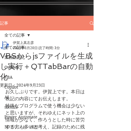
記事
全ての記事
伊賀上真左彦
全ての記事
2023年8月20日
読了時間: 3分
VBSからjsファイルを生成
業務効率化
し実行＋QTTabBarの自動
Outlook
化
VBA
更新日：
2024年9月23日
Copilot
お久しぶりです。伊賀上です。本日は
AI
表記の内容にてお伝えします。
特殊なプログラムで使う機会は少ない
sikuliX
と思いますが、それゆえにネット上の
Power Automate
情報が少なく、作ろうとした時に苦労
する方も多いと考え、記録のために残
3Dプリント・模型