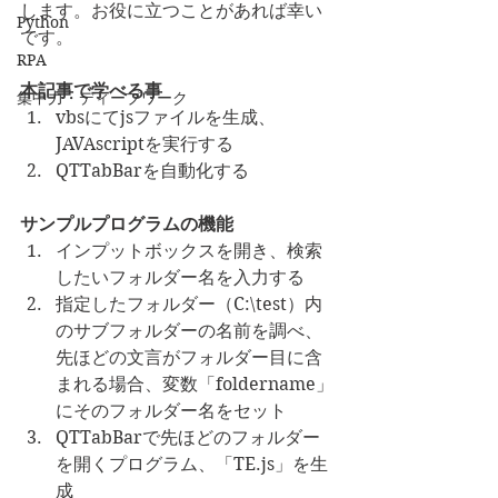
します。お役に立つことがあれば幸い
Python
です。
RPA
本記事で学べる事
集中力・ディープワーク
vbsにてjsファイルを生成、
JAVAscriptを実行する
QTTabBarを自動化する
サンプルプログラムの機能
インプットボックスを開き、検索
したいフォルダー名を入力する
指定したフォルダー（C:\test）内
のサブフォルダーの名前を調べ、
先ほどの文言がフォルダー目に含
まれる場合、変数「foldername」
にそのフォルダー名をセット
QTTabBarで先ほどのフォルダー
を開くプログラム、「TE.js」を生
成