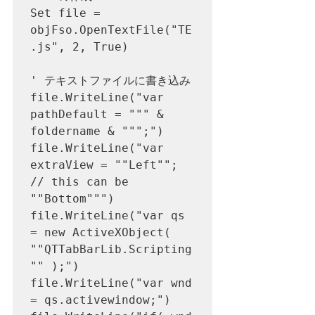
Set file = 
objFso.OpenTextFile("TE
.js", 2, True)

' テキストファイルに書き込み

file.WriteLine("var 
pathDefault = """ & 
foldername & """;")

file.WriteLine("var 
extraView = ""Left"";    
// this can be 
""Bottom""")

file.WriteLine("var qs 
= new ActiveXObject( 
""QTTabBarLib.Scripting
"" );")

file.WriteLine("var wnd 
= qs.activewindow;")
