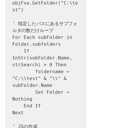
objFso.GetFolder("C:\te
st")

' 指定したパスにあるサブフォ
ルダの数だけループ

For Each subFolder in 
Folder.subfolders

	If 
InStr(subFolder.Name, 
strSearch) > 0 Then

		foldername = 
"C:\\test" & "\\" & 
subFolder.Name

		Set Folder = 
Nothing

	End If

Next

' JSの作成
