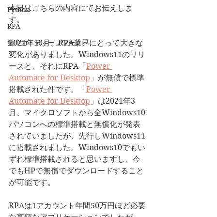
本日はこちらの内容にてお伝えしま
Python
す。
RPA
集中力・ディープワーク
2021年10月、RPA業界にとって大きな
変化がありました。Windows11のリリ
ースと、それにRPA「
Power 
Automate for Desktop
」が無償で標準
搭載された件です。「
Power 
Automate for Desktop
」は2021年3
月、マイクロソフトから全Windows10
パソコンへの標準搭載と無償化が発表
されていましたが、先行しWindows11
に搭載されました。Windows10でもい
ずれ標準搭載されると思いますし、今
でもHPで無償でダウンロードすること
が可能です。
RPAは1アカウント年間50万円ほど必要