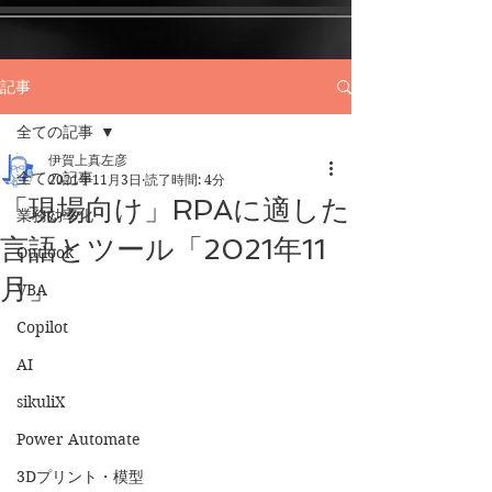
記事
全ての記事
伊賀上真左彦
全ての記事
2021年11月3日
読了時間: 4分
「現場向け」RPAに適した
業務効率化
言語とツール「2021年11
Outlook
月」
VBA
Copilot
AI
sikuliX
Power Automate
3Dプリント・模型