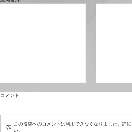
今も発生している「BCC設定
コメント
ミス」による大量流出――メ
ールアドレスの漏えいを防ぐ
メール誤送信の中で、宛先そのも
ために知っておきたいこと
のの間違いと並んで怖いのが、
この投稿へのコメントは利用できなくなりました。詳細
BCCの設定ミスです。 1人の宛先
い。