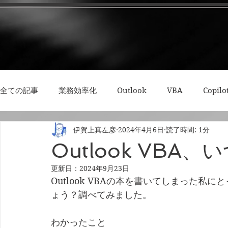
全ての記事
業務効率化
Outlook
VBA
Copilo
伊賀上真左彦
2024年4月6日
読了時間: 1分
3Dプリント・模型
Python
RPA
集中力・デ
Outlook VBA
更新日：
2024年9月23日
Outlook VBAの本を書いてしまった
ょう？調べてみました。
わかったこと