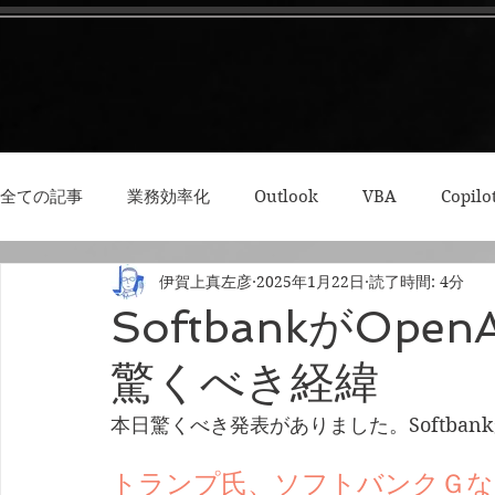
全ての記事
業務効率化
Outlook
VBA
Copilo
伊賀上真左彦
2025年1月22日
読了時間: 4分
3Dプリント・模型
Python
RPA
集中力・デ
SoftbankがOp
驚くべき経緯
本日驚くべき発表がありました。Softban
トランプ氏、ソフトバンクＧな