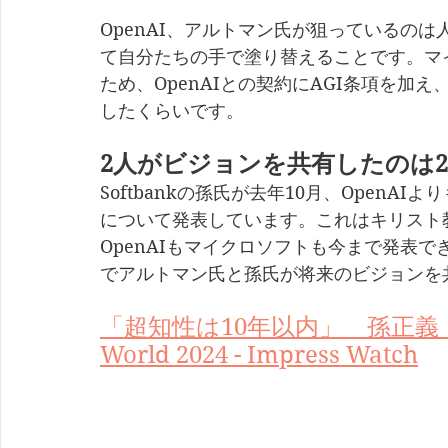
OpenAI、アルトマン氏が狙っているのは
て自分たちの手で塗り替えることです。マ
ため、OpenAIとの契約にAGI条項を加
したくらいです。
2人がビジョンを共有したのは20
Softbankの孫氏が去年10月、OpenA
について発表しています。これはキリスト
OpenAIもマイクロソフトも今まで発表
でアルトマン氏と孫氏が将来のビジョンを
「超知性は10年以内」　孫正義「A
World 2024 - Impress Watch