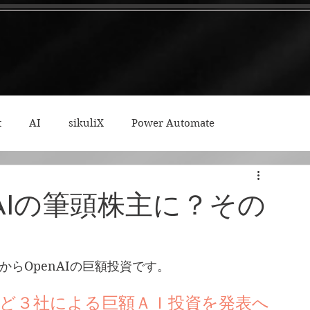
t
AI
sikuliX
Power Automate
ィープワーク
enAIの筆頭株主に？その
kからOpenAIの巨額投資です。
ど３社による巨額ＡＩ投資を発表へ