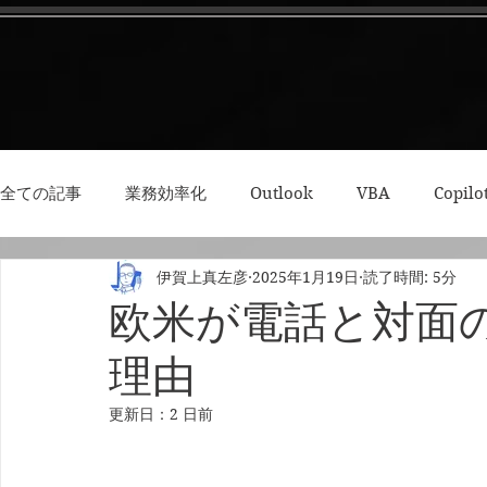
全ての記事
業務効率化
Outlook
VBA
Copilo
伊賀上真左彦
2025年1月19日
読了時間: 5分
3Dプリント・模型
Python
RPA
集中力・デ
欧米が電話と対面
理由
更新日：
2 日前