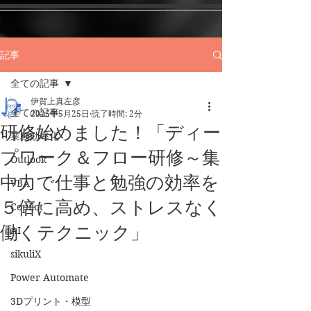
記事
全ての記事
伊賀上真左彦
全ての記事
2025年5月25日
読了時間: 2分
研修始めました！「ディー
業務効率化
プワーク＆フロー研修～集
Outlook
中力で仕事と勉強の効率を
VBA
５倍に高め、ストレスなく
Copilot
働くテクニック」
AI
sikuliX
Power Automate
3Dプリント・模型